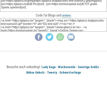
Code für Blogs und
andere:
Besuche auch unbedingt:
-
-
-
Lady Gaga
Wochenende
Sonstige Grüße
-
-
Böhse Onkelz
Tweety
Schmetterlinge