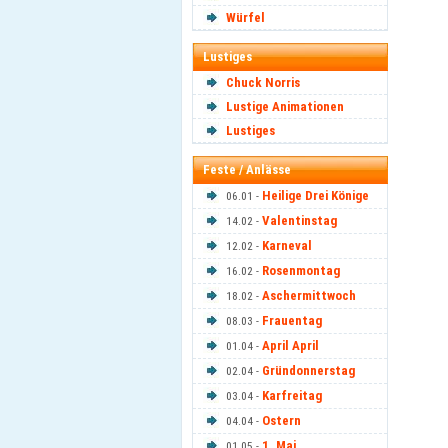
Würfel
Lustiges
Chuck Norris
Lustige Animationen
Lustiges
Feste / Anlässe
Heilige Drei Könige
06.01 -
Valentinstag
14.02 -
Karneval
12.02 -
Rosenmontag
16.02 -
Aschermittwoch
18.02 -
Frauentag
08.03 -
April April
01.04 -
Gründonnerstag
02.04 -
Karfreitag
03.04 -
Ostern
04.04 -
1. Mai
01.05 -