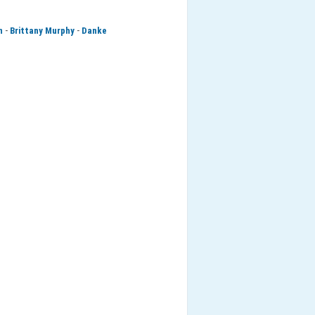
-
-
n
Brittany Murphy
Danke