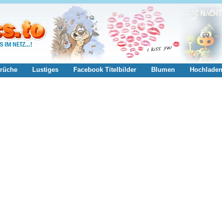
rüche
Lustiges
Facebook Titelbilder
Blumen
Hochlade