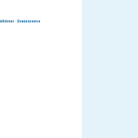
-
inhörner
Evanescence