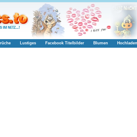
rüche
Lustiges
Facebook Titelbilder
Blumen
Hochlade