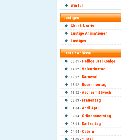
Würfel
Lustiges
Chuck Norris
Lustige Animationen
Lustiges
Feste / Anlässe
Heilige Drei Könige
06.01 -
Valentinstag
14.02 -
Karneval
12.02 -
Rosenmontag
16.02 -
Aschermittwoch
18.02 -
Frauentag
08.03 -
April April
01.04 -
Gründonnerstag
02.04 -
Karfreitag
03.04 -
Ostern
04.04 -
1. Mai
01.05 -