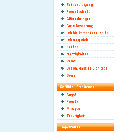
Entschuldigung
Freundschaft
Glücksbringer
Gute Besserung
Ich bin immer für Dich da
Ich mag Dich
Kaffee
Nettigkeiten
Relax
Schön, dass es Dich gibt
Sorry
Gefühle / Emotionen
Angst
Freude
Miss you
Traurigkeit
Tageszeiten