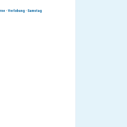
-
-
rne
Verlobung
Samstag