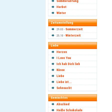
Sommeranfang
Herbst
Winter
Zeitumstellung
Sommerzeit
29.03 -
Winterzeit
25.10 -
Liebe
Herzen
I Love You
Ich hab Dich lieb
Küsse
Liebe
Liebe ist...
Sehnsucht
Gemischtes
Abschied
Heiße Schokolade