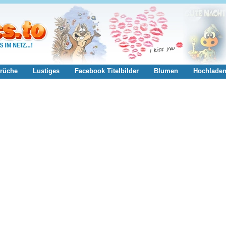
rüche
Lustiges
Facebook Titelbilder
Blumen
Hochlade