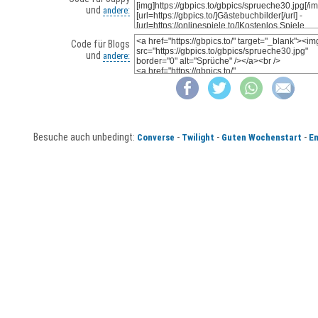
und
andere:
Code für Blogs
und
andere:
Besuche auch unbedingt:
-
-
-
Converse
Twilight
Guten Wochenstart
Em