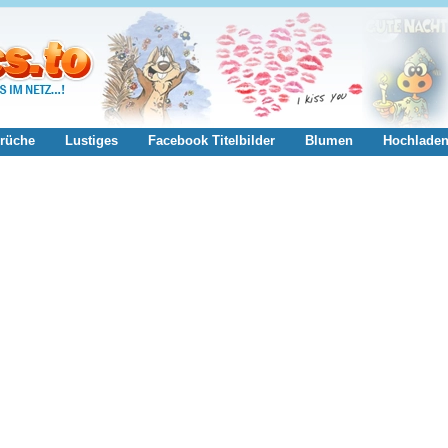
rüche
Lustiges
Facebook Titelbilder
Blumen
Hochlade