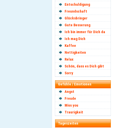
Entschuldigung
Freundschaft
Glücksbringer
Gute Besserung
Ich bin immer für Dich da
Ich mag Dich
Kaffee
Nettigkeiten
Relax
Schön, dass es Dich gibt
Sorry
Gefühle / Emotionen
Angst
Freude
Miss you
Traurigkeit
Tageszeiten