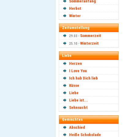
Sommeranfang
Herbst
Winter
Zeitumstellung
Sommerzeit
29.03 -
Winterzeit
25.10 -
Liebe
Herzen
I Love You
Ich hab Dich lieb
Küsse
Liebe
Liebe ist...
Sehnsucht
Gemischtes
Abschied
Heiße Schokolade