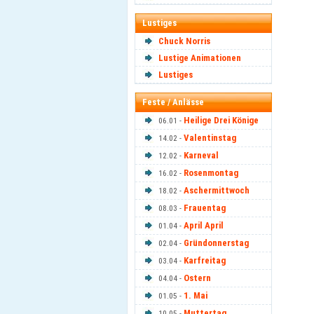
Lustiges
Chuck Norris
Lustige Animationen
Lustiges
Feste / Anlässe
Heilige Drei Könige
06.01 -
Valentinstag
14.02 -
Karneval
12.02 -
Rosenmontag
16.02 -
Aschermittwoch
18.02 -
Frauentag
08.03 -
April April
01.04 -
Gründonnerstag
02.04 -
Karfreitag
03.04 -
Ostern
04.04 -
1. Mai
01.05 -
Muttertag
10.05 -