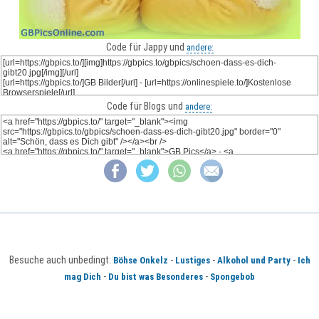
Code für Jappy und
andere:
Code für Blogs und
andere:
Besuche auch unbedingt:
-
-
-
Böhse Onkelz
Lustiges
Alkohol und Party
Ich
-
-
mag Dich
Du bist was Besonderes
Spongebob