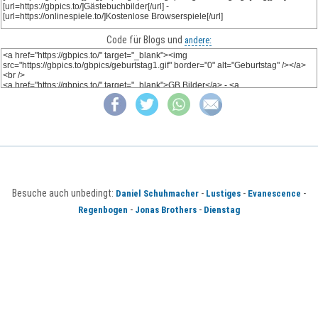
Code für Blogs und
andere:
Besuche auch unbedingt:
-
-
-
Daniel Schuhmacher
Lustiges
Evanescence
-
-
Regenbogen
Jonas Brothers
Dienstag