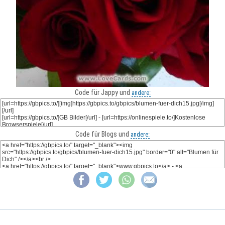
Code für Jappy und
andere:
Code für Blogs und
andere: