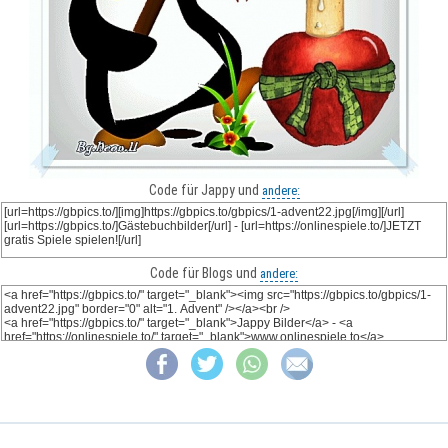
Code für Jappy und
andere:
Code für Blogs und
andere: