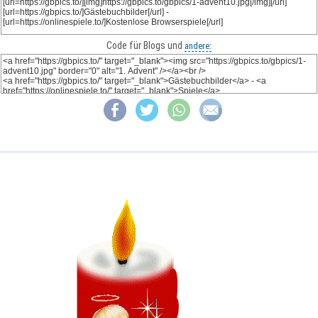
Code für Blogs und
andere: