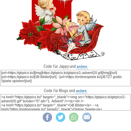
Code für Jappy und
andere:
Code für Blogs und
andere: