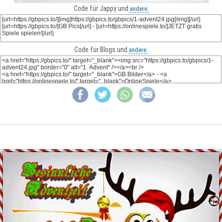
Code für Jappy und
andere:
Code für Blogs und
andere: