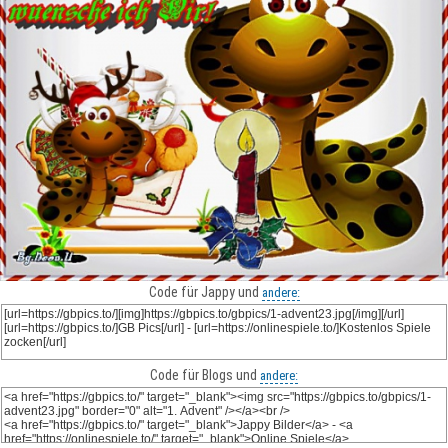
Code für Jappy und
andere:
Code für Blogs und
andere: