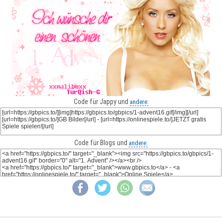
Code für Jappy und
andere:
Code für Blogs und
andere: