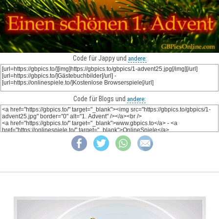
Code für Jappy und
andere:
Code für Blogs und
andere: