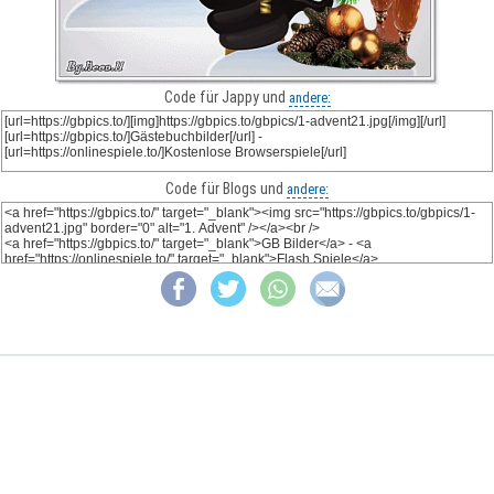
Code für Jappy und
andere:
Code für Blogs und
andere: