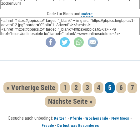
Code für Blogs und
andere:
« Vorherige Seite
1
2
3
4
5
6
7
Nächste Seite »
Besuche auch unbedingt:
-
-
-
-
Kerzen
Pferde
Wochenende
New Moon
-
Freude
Du bist was Besonderes