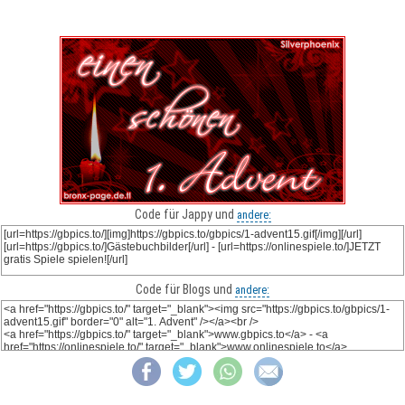
Code für Jappy und
andere:
Code für Blogs und
andere: