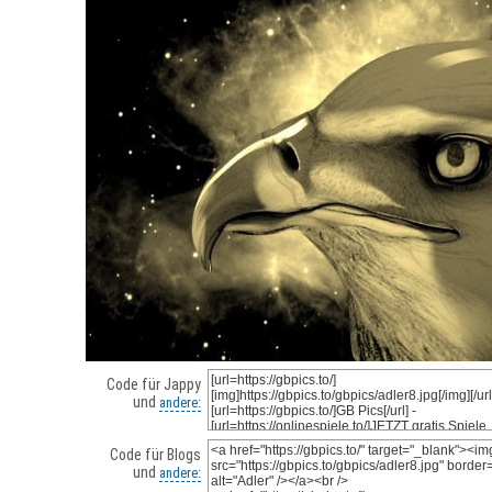
Code für Jappy
und
andere:
Code für Blogs
und
andere: