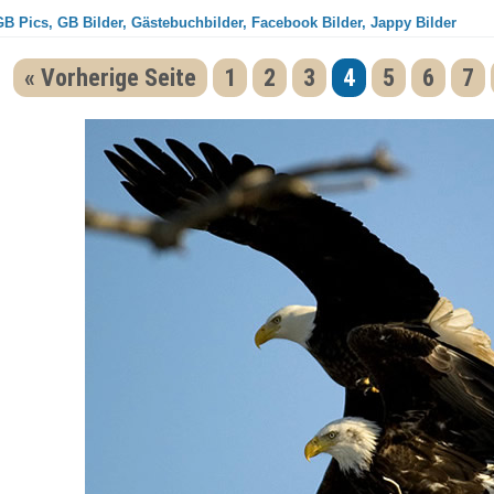
GB Pics, GB Bilder, Gästebuchbilder, Facebook Bilder, Jappy Bilder
« Vorherige Seite
1
2
3
4
5
6
7