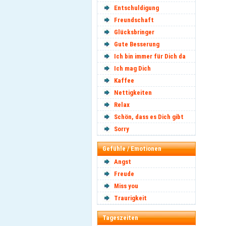
Entschuldigung
Freundschaft
Glücksbringer
Gute Besserung
Ich bin immer für Dich da
Ich mag Dich
Kaffee
Nettigkeiten
Relax
Schön, dass es Dich gibt
Sorry
Gefühle / Emotionen
Angst
Freude
Miss you
Traurigkeit
Tageszeiten