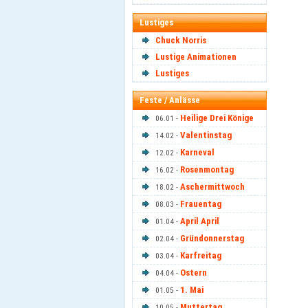
Lustiges
Chuck Norris
Lustige Animationen
Lustiges
Feste / Anlässe
Heilige Drei Könige
06.01 -
Valentinstag
14.02 -
Karneval
12.02 -
Rosenmontag
16.02 -
Aschermittwoch
18.02 -
Frauentag
08.03 -
April April
01.04 -
Gründonnerstag
02.04 -
Karfreitag
03.04 -
Ostern
04.04 -
1. Mai
01.05 -
Muttertag
10.05 -