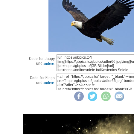
Code für Jappy
und
andere:
Code für Blogs
und
andere: