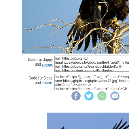
Code für Jappy
und
andere:
Code für Blogs
und
andere: