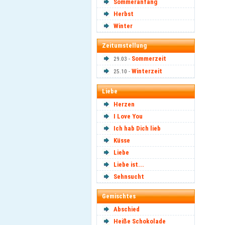
Sommeranfang
Herbst
Winter
Zeitumstellung
Sommerzeit
29.03 -
Winterzeit
25.10 -
Liebe
Herzen
I Love You
Ich hab Dich lieb
Küsse
Liebe
Liebe ist...
Sehnsucht
Gemischtes
Abschied
Heiße Schokolade