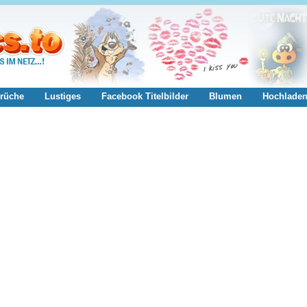
rüche
Lustiges
Facebook Titelbilder
Blumen
Hochlade