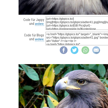
Code für Jappy
und
andere:
Code für Blogs
und
andere: