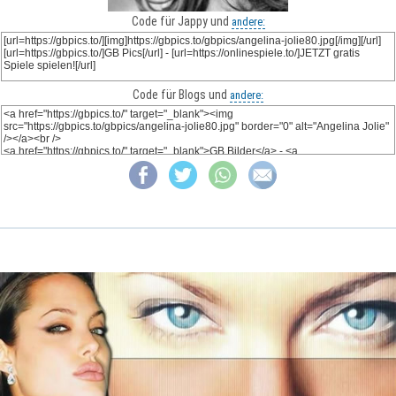
Code für Jappy und
andere:
Code für Blogs und
andere: