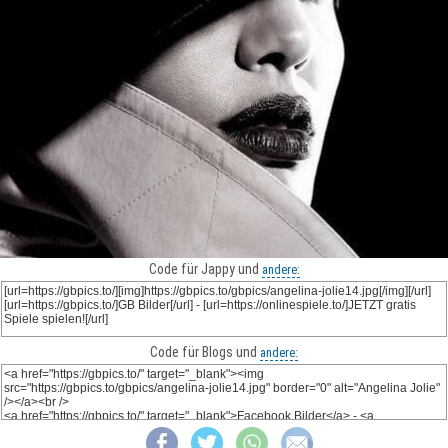
Code für Jappy und
andere:
Code für Blogs und
andere: