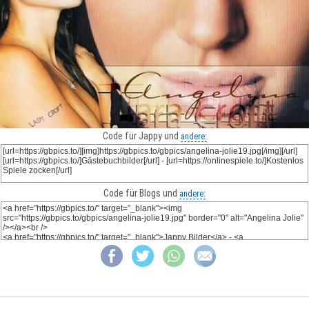
Code für Jappy und
andere:
Code für Blogs und
andere: