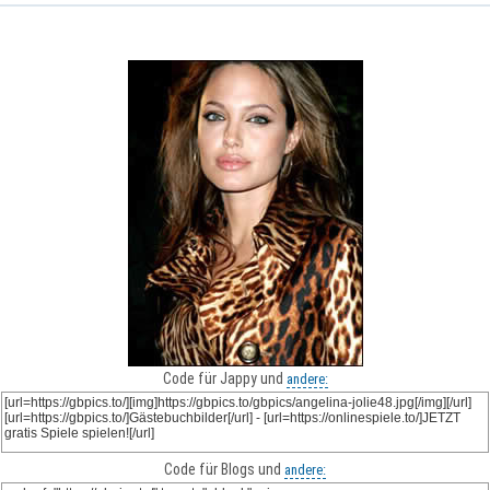
Code für Jappy und
andere:
Code für Blogs und
andere: