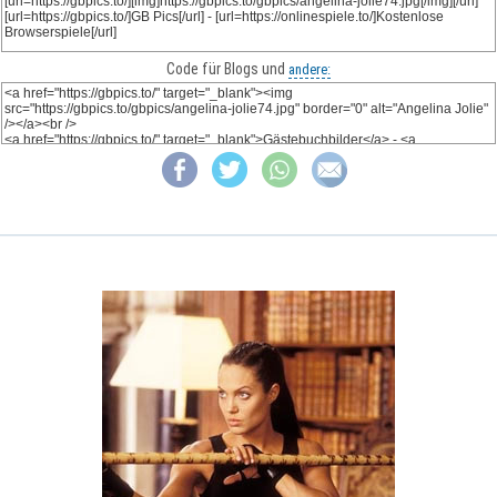
Code für Blogs und
andere: