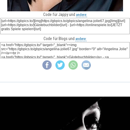
Code für Jappy und
andere:
Code für Blogs und
andere: