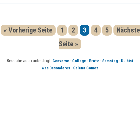
« Vorherige Seite
1
2
3
4
5
Nächste
Seite »
Besuche auch unbedingt:
-
-
-
-
Converse
Collage
Bratz
Samstag
Du bist
-
was Besonderes
Selena Gomez