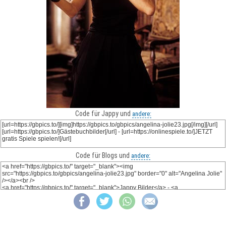
Code für Jappy und
andere:
Code für Blogs und
andere: