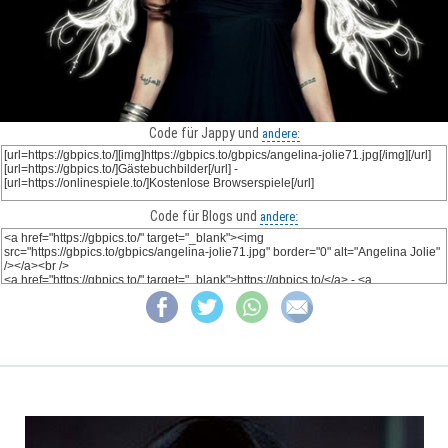
Code für Jappy und
andere:
Code für Blogs und
andere: