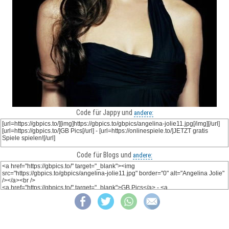
Code für Jappy und
andere:
Code für Blogs und
andere: