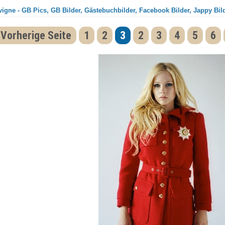
vigne - GB Pics, GB Bilder, Gästebuchbilder, Facebook Bilder, Jappy Bil
 Vorherige Seite
1
2
3
2
3
4
5
6