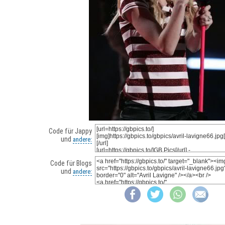
Code für Jappy
und
andere:
Code für Blogs
und
andere: