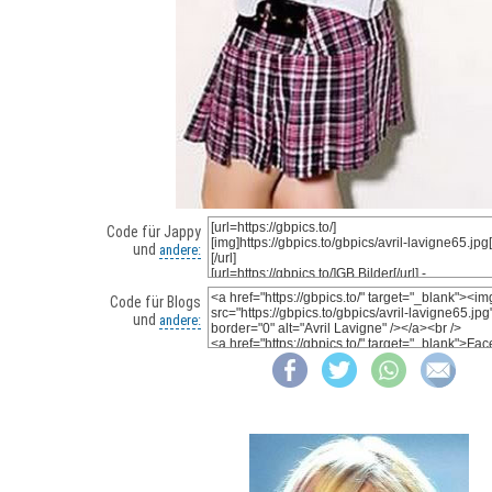
Code für Jappy
und
andere:
Code für Blogs
und
andere: