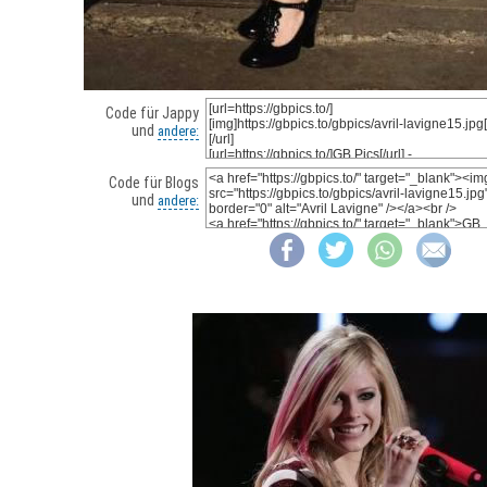
Code für Jappy
und
andere:
Code für Blogs
und
andere: