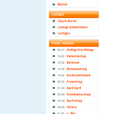
Würfel
Lustiges
Chuck Norris
Lustige Animationen
Lustiges
Feste / Anlässe
Heilige Drei Könige
06.01 -
Valentinstag
14.02 -
Karneval
12.02 -
Rosenmontag
16.02 -
Aschermittwoch
18.02 -
Frauentag
08.03 -
April April
01.04 -
Gründonnerstag
02.04 -
Karfreitag
03.04 -
Ostern
04.04 -
1. Mai
01.05 -