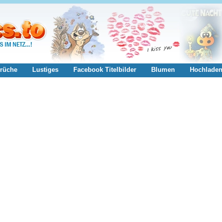
rüche
Lustiges
Facebook Titelbilder
Blumen
Hochlade