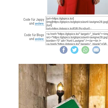
Code für Jappy
und
andere:
Code für Blogs
und
andere: