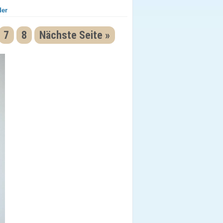
der
7
8
Nächste Seite »