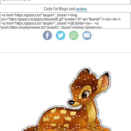
Code für Blogs und
andere: