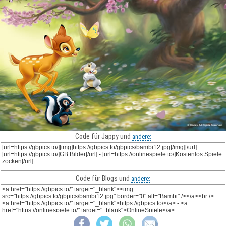
Code für Jappy und
andere:
Code für Blogs und
andere: