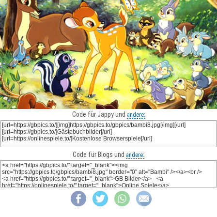
Code für Jappy und
andere:
Code für Blogs und
andere: