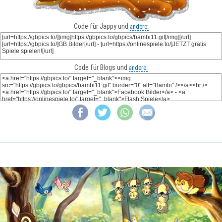
Code für Jappy und
andere:
Code für Blogs und
andere: