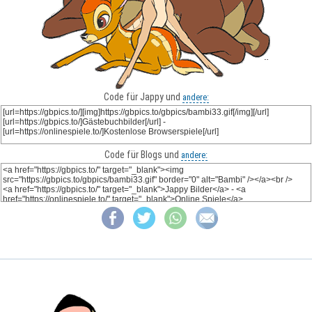
Code für Jappy und
andere:
Code für Blogs und
andere: