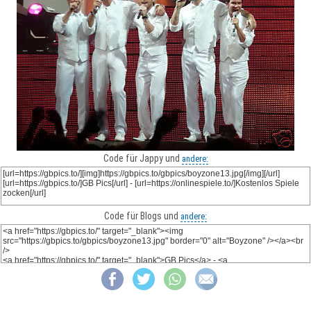
Code für Jappy und
andere:
Code für Blogs und
andere: