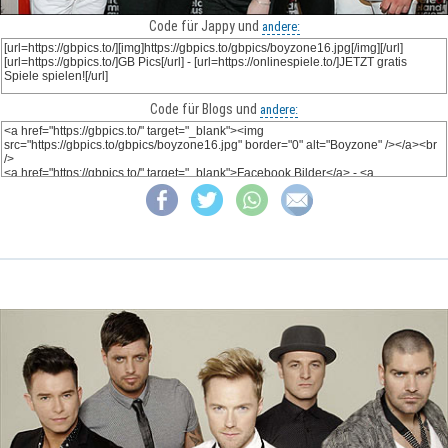
Code für Jappy und
andere:
Code für Blogs und
andere: