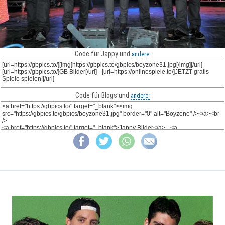
Code für Jappy und
andere:
Code für Blogs und
andere: