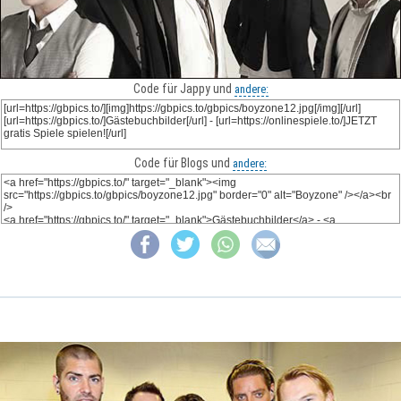
Code für Jappy und
andere:
Code für Blogs und
andere: