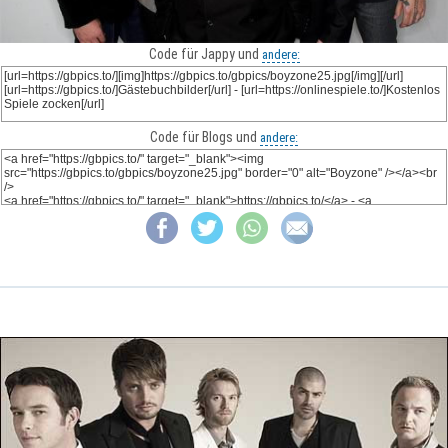
Code für Jappy und
andere:
Code für Blogs und
andere: