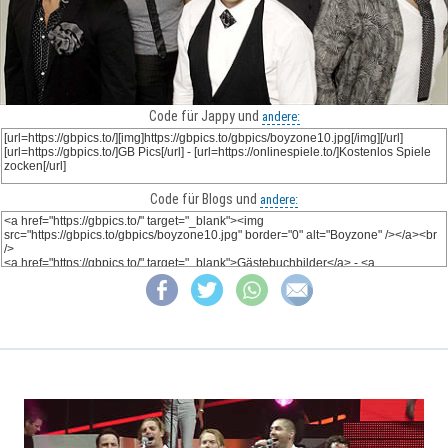
Code für Jappy und
andere:
Code für Blogs und
andere: