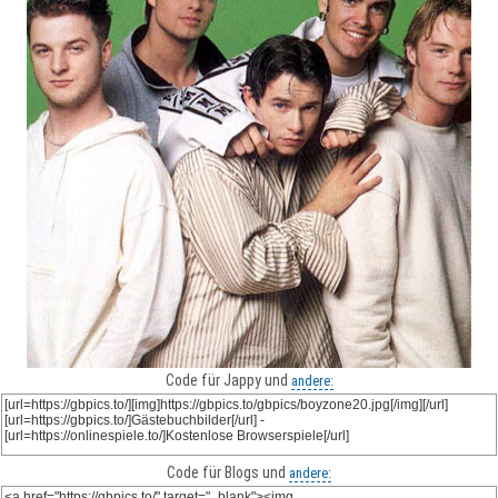
Code für Jappy und
andere:
Code für Blogs und
andere: