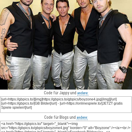
Code für Jappy und
andere:
Code für Blogs und
andere: