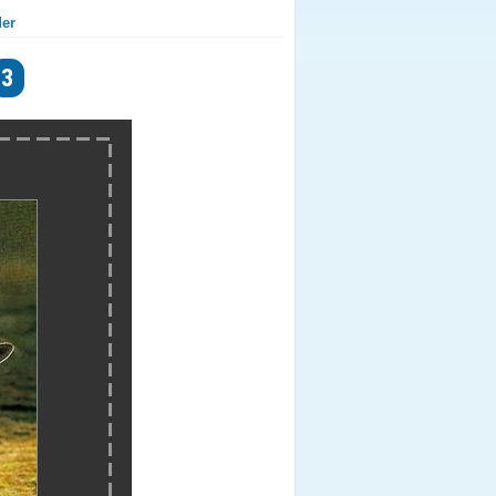
der
3