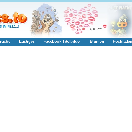
rüche
Lustiges
Facebook Titelbilder
Blumen
Hochlade