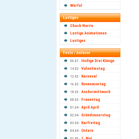
Würfel
Lustiges
Chuck Norris
Lustige Animationen
Lustiges
Feste / Anlässe
Heilige Drei Könige
06.01 -
Valentinstag
14.02 -
Karneval
12.02 -
Rosenmontag
16.02 -
Aschermittwoch
18.02 -
Frauentag
08.03 -
April April
01.04 -
Gründonnerstag
02.04 -
Karfreitag
03.04 -
Ostern
04.04 -
1. Mai
01.05 -