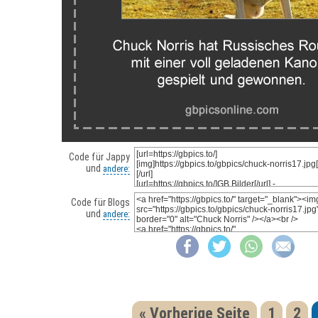
Code für Jappy
und
andere:
Code für Blogs
und
andere:
« Vorherige Seite
1
2