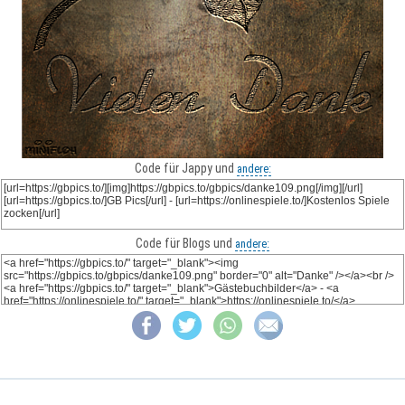
Code für Jappy und
andere:
Code für Blogs und
andere: