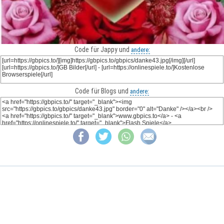
Code für Jappy und
andere:
Code für Blogs und
andere: