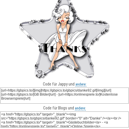
Code für Jappy und
andere:
Code für Blogs und
andere: