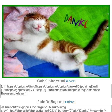
Code für Jappy und
andere:
Code für Blogs und
andere: