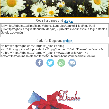
Code für Jappy und
andere:
Code für Blogs und
andere: