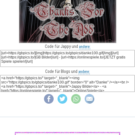
Code für Jappy und
andere:
Code für Blogs und
andere: