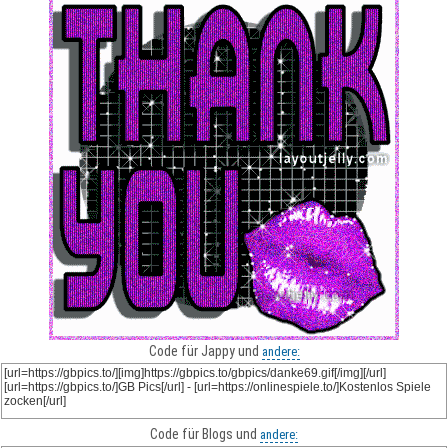
Code für Jappy und
andere:
Code für Blogs und
andere: