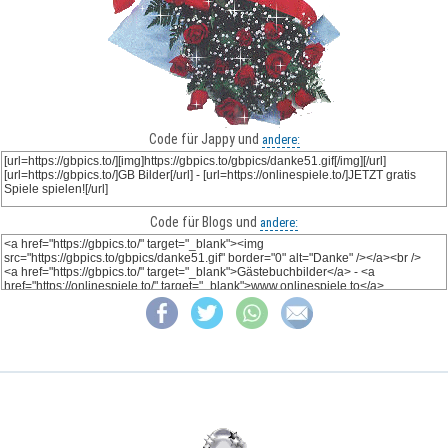
Code für Jappy und
andere:
Code für Blogs und
andere: