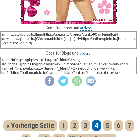
Code für Jappy und
andere:
Code für Blogs und
andere:
« Vorherige Seite
1
2
3
4
5
6
7