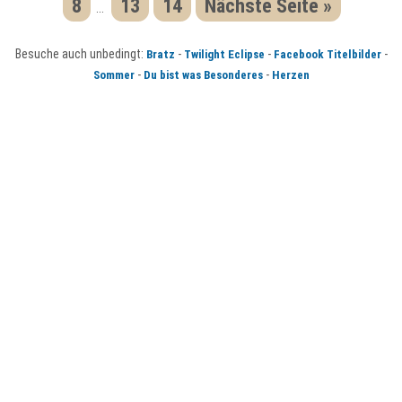
8
13
14
Nächste Seite »
...
Besuche auch unbedingt:
-
-
-
Bratz
Twilight Eclipse
Facebook Titelbilder
-
-
Sommer
Du bist was Besonderes
Herzen