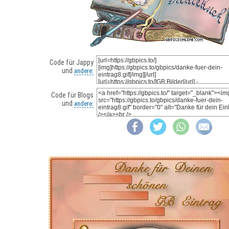
Code für Jappy
und
andere:
Code für Blogs
und
andere: