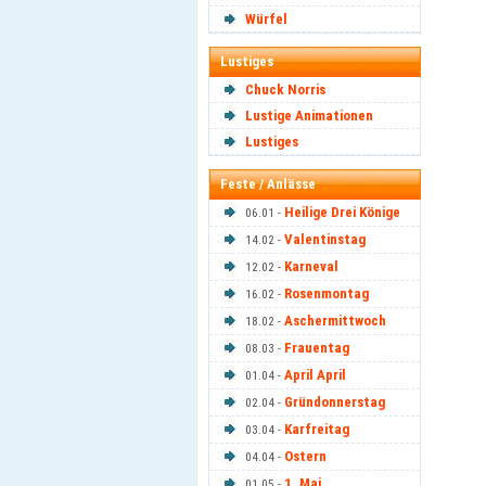
Würfel
Lustiges
Chuck Norris
Lustige Animationen
Lustiges
Feste / Anlässe
Heilige Drei Könige
06.01 -
Valentinstag
14.02 -
Karneval
12.02 -
Rosenmontag
16.02 -
Aschermittwoch
18.02 -
Frauentag
08.03 -
April April
01.04 -
Gründonnerstag
02.04 -
Karfreitag
03.04 -
Ostern
04.04 -
1. Mai
01.05 -