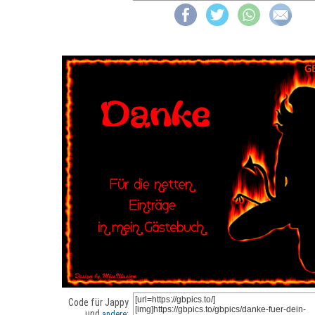
Code für Jappy
und
andere: