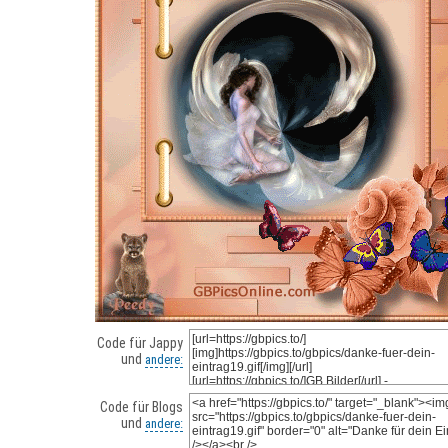
Code für Jappy
und
andere:
Code für Blogs
und
andere: