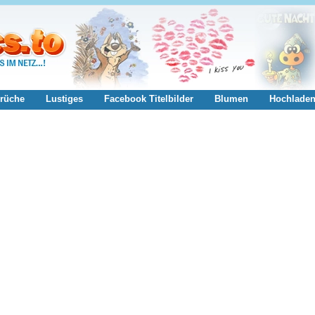
rüche
Lustiges
Facebook Titelbilder
Blumen
Hochlade