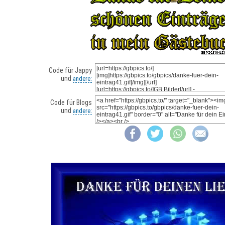
Code für Jappy
und
andere:
Code für Blogs
und
andere: