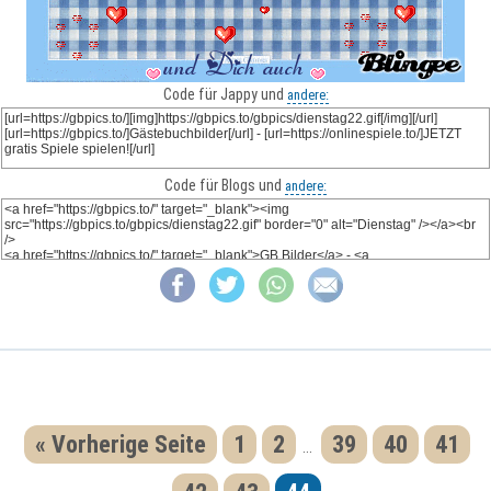
Code für Jappy und
andere:
Code für Blogs und
andere:
« Vorherige Seite
1
2
39
40
41
...