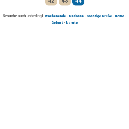
42
43
44
Besuche auch unbedingt:
-
-
-
-
Wochenende
Madonna
Sonstige Grüße
Domo
-
Geburt
Naruto