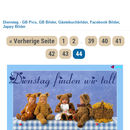
Dienstag - GB Pics, GB Bilder, Gästebuchbilder, Facebook Bilder,
Jappy Bilder
« Vorherige Seite
1
2
39
40
41
...
42
43
44