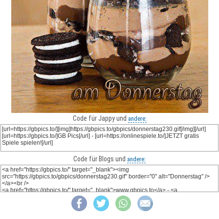
Code für Jappy und
andere:
Code für Blogs und
andere: