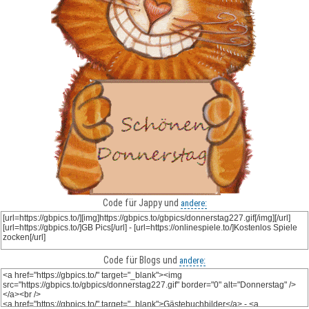
Code für Jappy und
andere:
Code für Blogs und
andere: