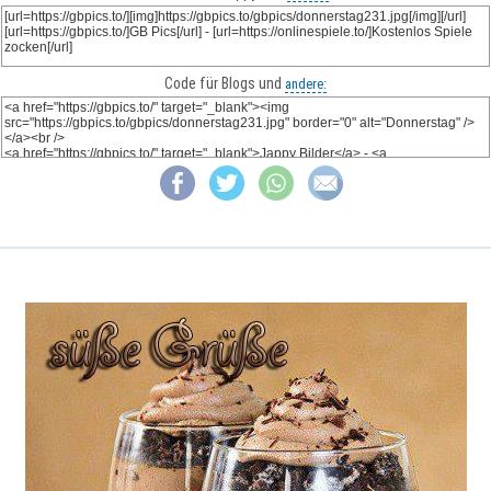
Code für Blogs und
andere: