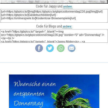
Code für Jappy und
andere:
Code für Blogs und
andere: