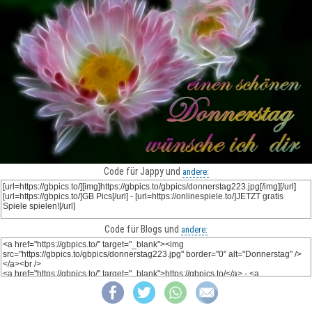
Code für Jappy und
andere:
Code für Blogs und
andere: