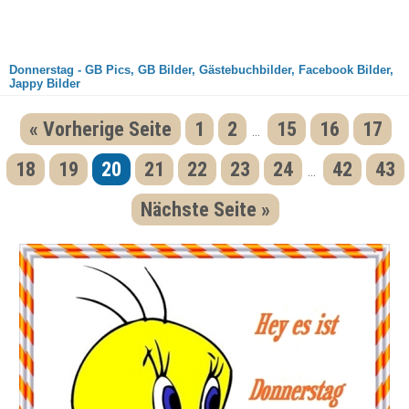
Donnerstag - GB Pics, GB Bilder, Gästebuchbilder, Facebook Bilder,
Jappy Bilder
« Vorherige Seite
1
2
15
16
17
...
18
19
20
21
22
23
24
42
43
...
Nächste Seite »