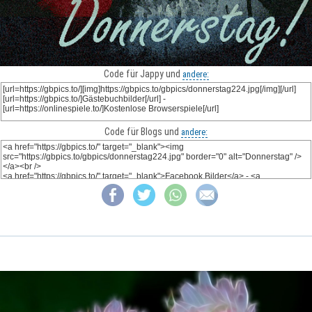
Code für Jappy und
andere:
Code für Blogs und
andere: