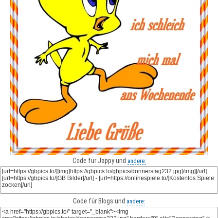
Code für Jappy und
andere:
Code für Blogs und
andere: