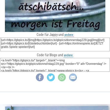
Code für Jappy und
andere:
Code für Blogs und
andere: