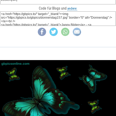
Code für Blogs und
andere: