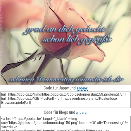
Code für Jappy und
andere:
Code für Blogs und
andere: