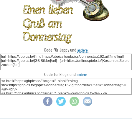
Code für Jappy und
andere:
Code für Blogs und
andere: