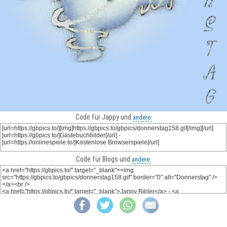
Code für Jappy und
andere:
Code für Blogs und
andere: