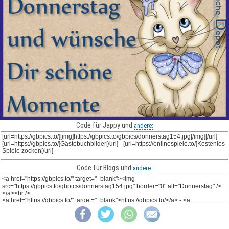
Code für Jappy und
andere:
Code für Blogs und
andere: