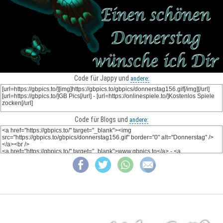
Code für Jappy und
andere:
Code für Blogs und
andere: