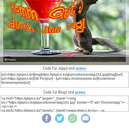
Code für Jappy und
andere:
Code für Blogs und
andere: