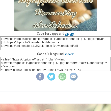
Code für Jappy und
andere:
Code für Blogs und
andere: