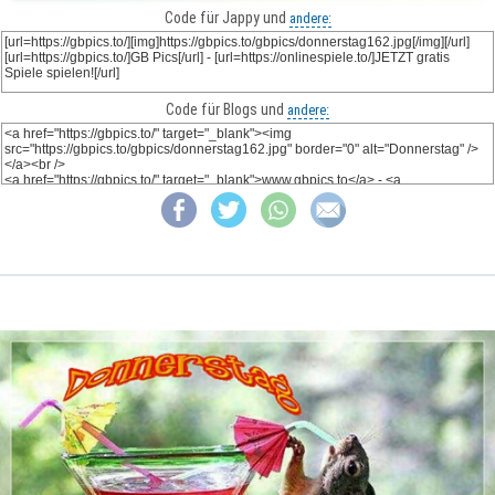
Code für Jappy und
andere:
Code für Blogs und
andere: