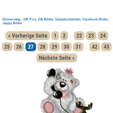
Donnerstag - GB Pics, GB Bilder, Gästebuchbilder, Facebook Bilder,
Jappy Bilder
« Vorherige Seite
1
2
22
23
24
...
25
26
27
28
29
30
31
42
43
...
Nächste Seite »