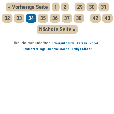
« Vorherige Seite
1
2
29
30
31
...
32
33
34
35
36
37
38
42
43
...
Nächste Seite »
Besuche auch unbedingt:
-
-
-
Powerpuff Girls
Kerzen
Vögel
-
-
Schmetterlinge
Schöne Woche
Emily Erdbeer