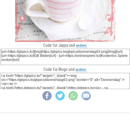
Code für Jappy und
andere:
Code für Blogs und
andere: