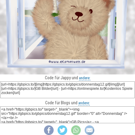
Code für Jappy und
andere:
Code für Blogs und
andere: