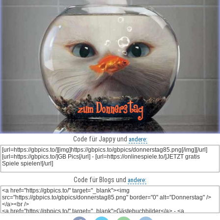
Code für Jappy und
andere:
Code für Blogs und
andere: