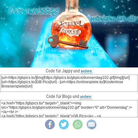
Code für Jappy und
andere:
Code für Blogs und
andere: