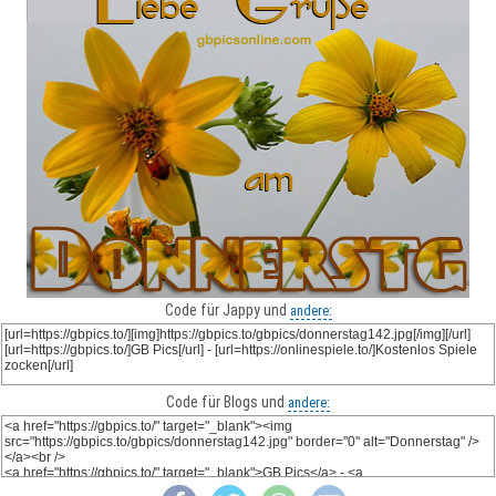
Code für Jappy und
andere:
Code für Blogs und
andere: