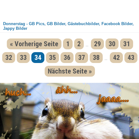
Donnerstag - GB Pics, GB Bilder, Gästebuchbilder, Facebook Bilder,
Jappy Bilder
« Vorherige Seite
1
2
29
30
31
...
32
33
34
35
36
37
38
42
43
...
Nächste Seite »