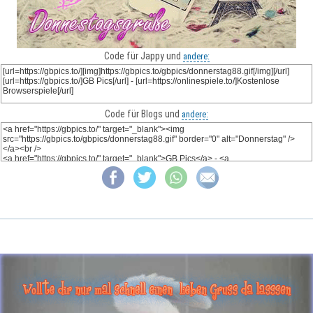
Code für Jappy und
andere:
Code für Blogs und
andere: