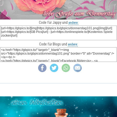
Code für Jappy und
andere:
Code für Blogs und
andere: