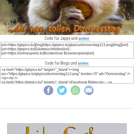
Code für Jappy und
andere:
Code für Blogs und
andere: