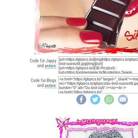
Code für Jappy
und
andere:
Code für Blogs
und
andere: