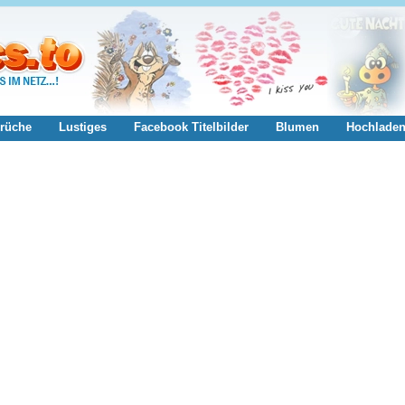
rüche
Lustiges
Facebook Titelbilder
Blumen
Hochlade