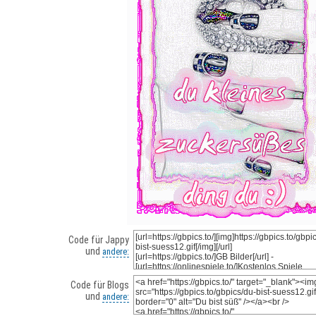
Code für Jappy
und
andere:
Code für Blogs
und
andere: