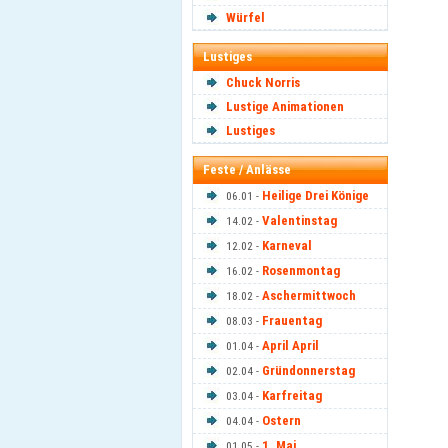
Würfel
Lustiges
Chuck Norris
Lustige Animationen
Lustiges
Feste / Anlässe
Heilige Drei Könige
06.01 -
Valentinstag
14.02 -
Karneval
12.02 -
Rosenmontag
16.02 -
Aschermittwoch
18.02 -
Frauentag
08.03 -
April April
01.04 -
Gründonnerstag
02.04 -
Karfreitag
03.04 -
Ostern
04.04 -
1. Mai
01.05 -