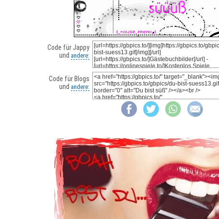
Code für Jappy
und
andere:
Code für Blogs
und
andere: