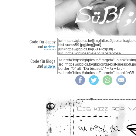
Code für Jappy
und
andere:
Code für Blogs
und
andere: