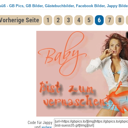
süß - GB Pics, GB Bilder, Gästebuchbilder, Facebook Bilder, Jappy Bilde
Vorherige Seite
1
2
3
4
5
6
7
8
Code für Jappy
und
andere: