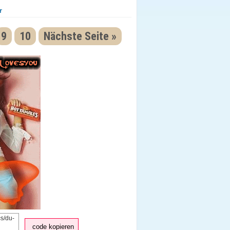
r
9
10
Nächste Seite »
code kopieren