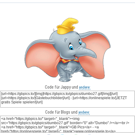
Code für Jappy und
andere:
Code für Blogs und
andere: