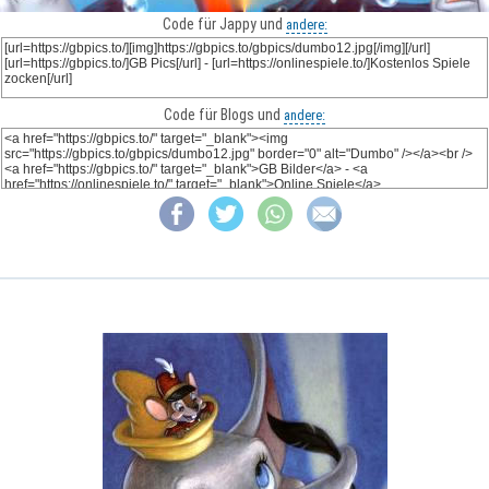
Code für Jappy und
andere:
Code für Blogs und
andere: