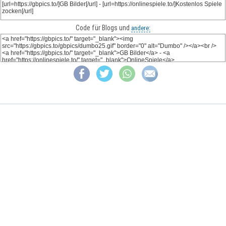
Code für Blogs und
andere: