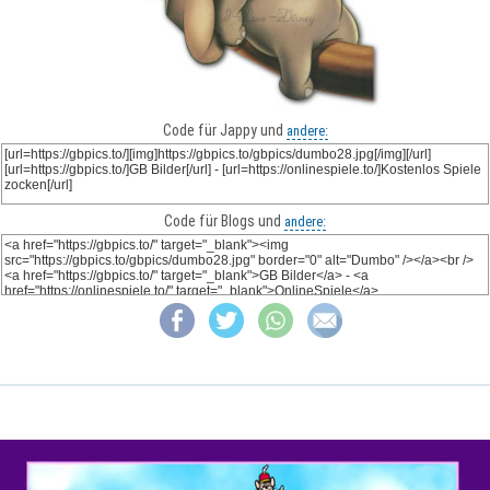
Code für Jappy und
andere:
Code für Blogs und
andere: