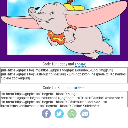
Code für Jappy und
andere:
Code für Blogs und
andere: