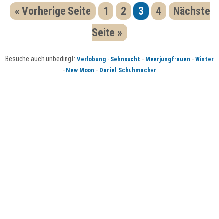
« Vorherige Seite
1
2
3
4
Nächste
Seite »
Besuche auch unbedingt:
-
-
-
Verlobung
Sehnsucht
Meerjungfrauen
Winter
-
-
New Moon
Daniel Schuhmacher