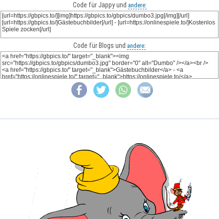
Code für Jappy und
andere:
Code für Blogs und
andere: