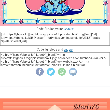
Code für Jappy und
andere:
Code für Blogs und
andere: