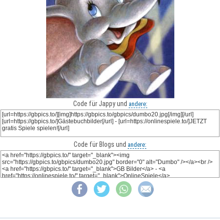
Code für Jappy und
andere:
Code für Blogs und
andere: