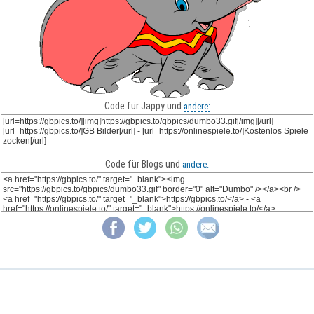
Code für Jappy und
andere:
Code für Blogs und
andere: