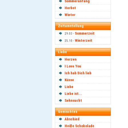
Sommeranfang
Herbst
Winter
Zeitumstellung
Sommerzeit
29.03 -
Winterzeit
25.10 -
Liebe
Herzen
I Love You
Ich hab Dich lieb
Küsse
Liebe
Liebe ist...
Sehnsucht
Gemischtes
Abschied
Heiße Schokolade