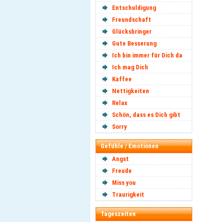
Entschuldigung
Freundschaft
Glücksbringer
Gute Besserung
Ich bin immer für Dich da
Ich mag Dich
Kaffee
Nettigkeiten
Relax
Schön, dass es Dich gibt
Sorry
Gefühle / Emotionen
Angst
Freude
Miss you
Traurigkeit
Tageszeiten