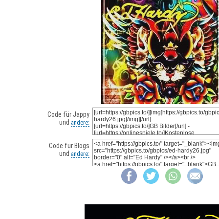
Code für Jappy
und
andere:
Code für Blogs
und
andere: