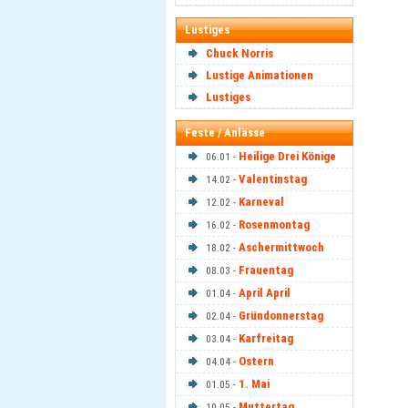
Lustiges
Chuck Norris
Lustige Animationen
Lustiges
Feste / Anlässe
Heilige Drei Könige
06.01 -
Valentinstag
14.02 -
Karneval
12.02 -
Rosenmontag
16.02 -
Aschermittwoch
18.02 -
Frauentag
08.03 -
April April
01.04 -
Gründonnerstag
02.04 -
Karfreitag
03.04 -
Ostern
04.04 -
1. Mai
01.05 -
Muttertag
10.05 -