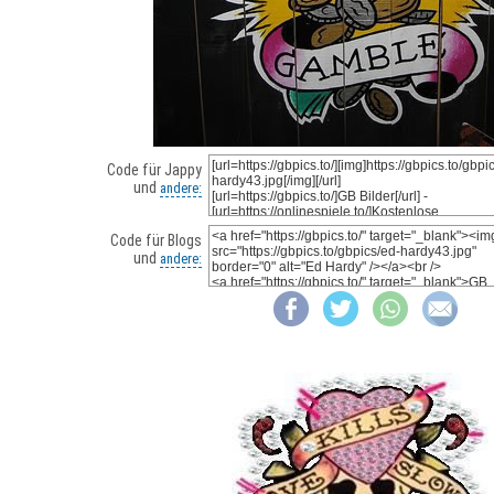
Code für Jappy
und
andere:
Code für Blogs
und
andere: