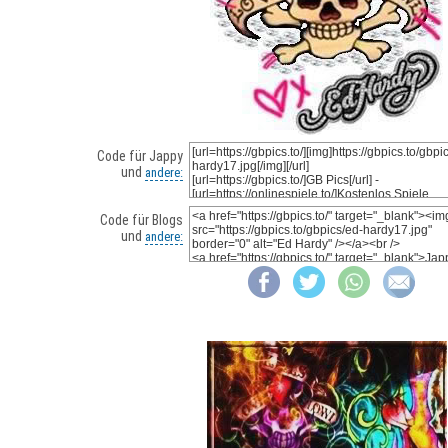
Code für Jappy
und
andere:
Code für Blogs
und
andere: