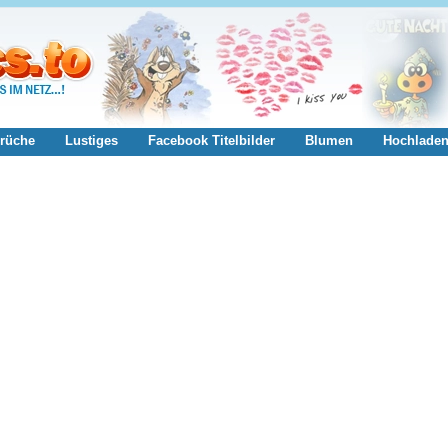
rüche
Lustiges
Facebook Titelbilder
Blumen
Hochlade