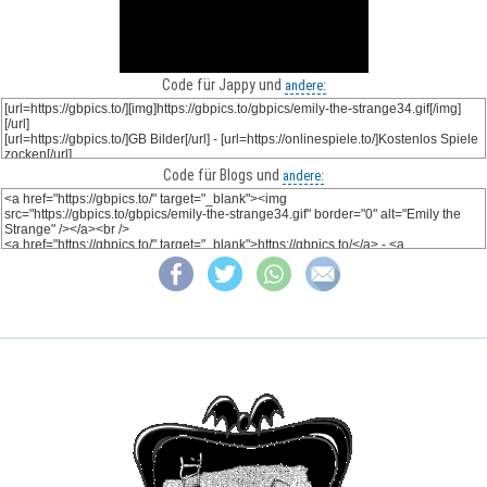
Code für Jappy und
andere:
Code für Blogs und
andere: