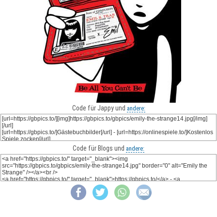
Code für Jappy und
andere:
Code für Blogs und
andere: