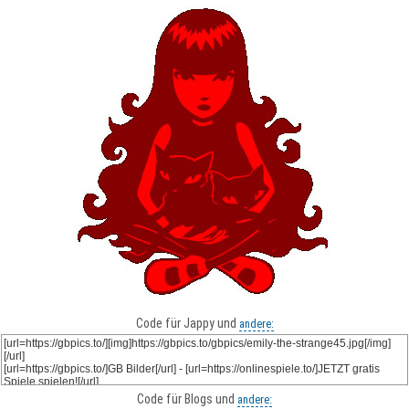
Code für Jappy und
andere:
Code für Blogs und
andere: