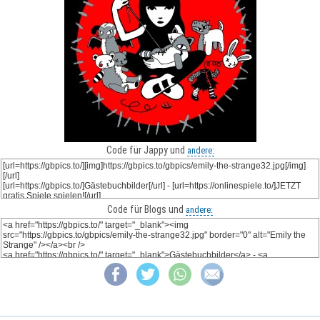
Code für Jappy und
andere:
Code für Blogs und
andere: