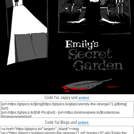
Code für Jappy und
andere:
Code für Blogs und
andere: