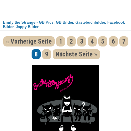
Emily the Strange - GB Pics, GB Bilder, Gästebuchbilder, Facebook
Bilder, Jappy Bilder
« Vorherige Seite
1
2
3
4
5
6
7
8
9
Nächste Seite »