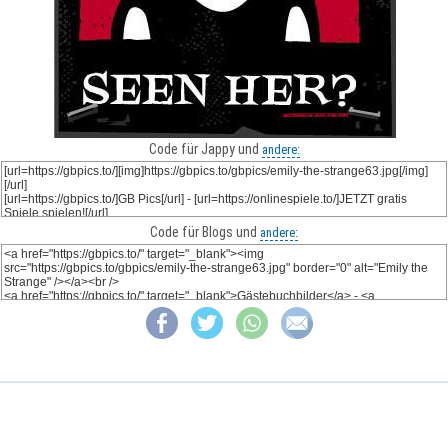
Code für Jappy und
andere:
Code für Blogs und
andere: