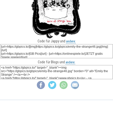
Code für Jappy und
andere:
Code für Blogs und
andere: