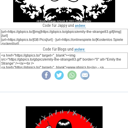
Code für Jappy und
andere:
Code für Blogs und
andere: