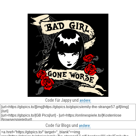
Code für Jappy und
andere:
Code für Blogs und
andere: