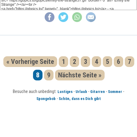
« Vorherige Seite
1
2
3
4
5
6
7
8
9
Nächste Seite »
Besuche auch unbedingt:
-
-
-
-
Lustiges
Urlaub
Gitarren
Sommer
-
Spongebob
Schön, dass es Dich gibt