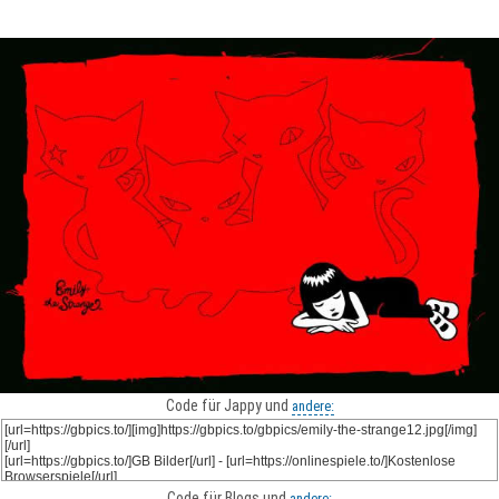
Code für Jappy und
andere:
Code für Blogs und
andere: