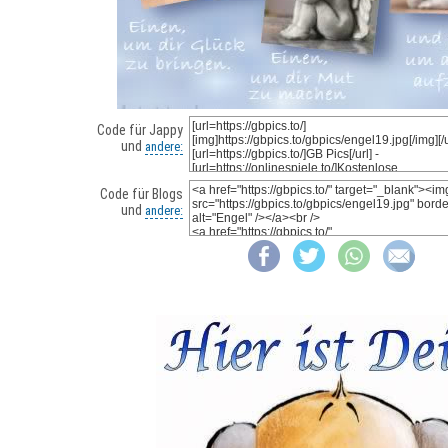
Code für Jappy
und
andere:
Code für Blogs
und
andere: