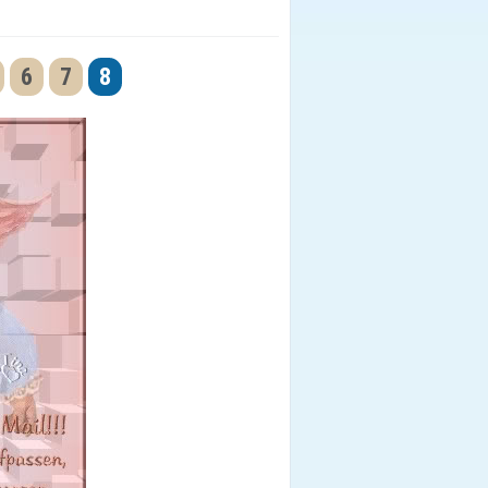
6
7
8