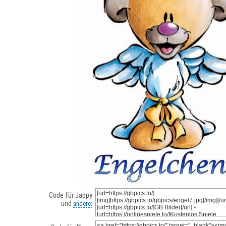
Code für Jappy
und
andere: