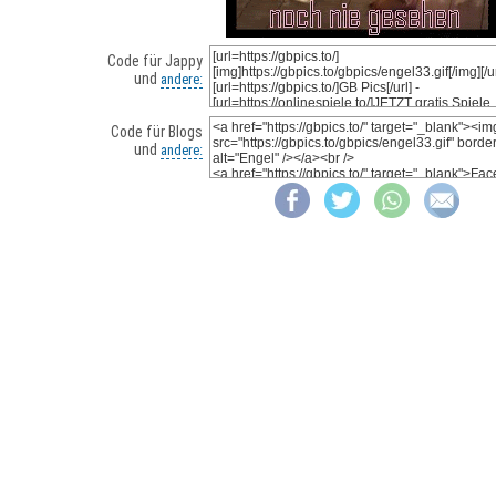
Code für Jappy
und
andere:
Code für Blogs
und
andere: