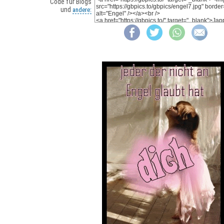
Code für Blogs
und
andere: