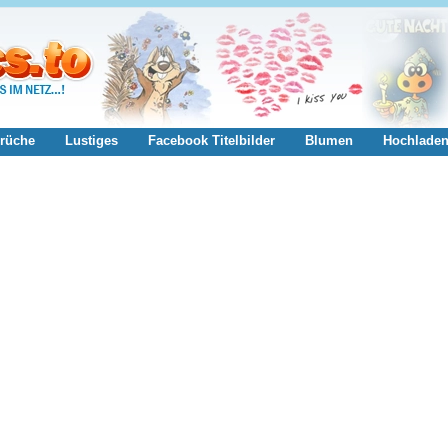
rüche
Lustiges
Facebook Titelbilder
Blumen
Hochlade