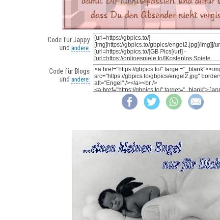
Code für Jappy
und
andere:
Code für Blogs
und
andere: