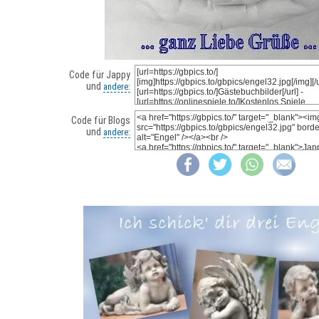
Code für Jappy
und
andere:
Code für Blogs
und
andere: