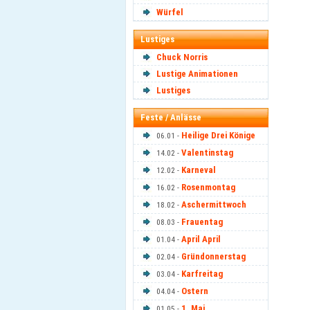
Würfel
Lustiges
Chuck Norris
Lustige Animationen
Lustiges
Feste / Anlässe
Heilige Drei Könige
06.01 -
Valentinstag
14.02 -
Karneval
12.02 -
Rosenmontag
16.02 -
Aschermittwoch
18.02 -
Frauentag
08.03 -
April April
01.04 -
Gründonnerstag
02.04 -
Karfreitag
03.04 -
Ostern
04.04 -
1. Mai
01.05 -