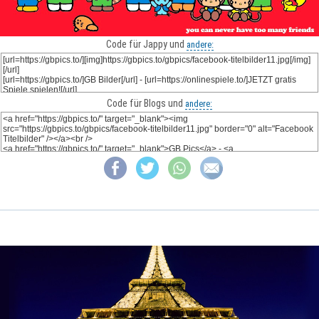
Code für Jappy und
andere:
Code für Blogs und
andere: