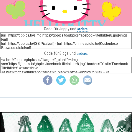
Code für Jappy und
andere:
Code für Blogs und
andere: