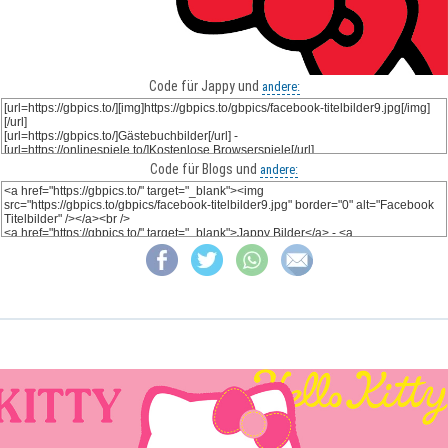
Code für Jappy und
andere:
Code für Blogs und
andere: