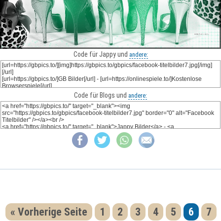
Code für Jappy und
andere:
Code für Blogs und
andere:
« Vorherige Seite
1
2
3
4
5
6
7