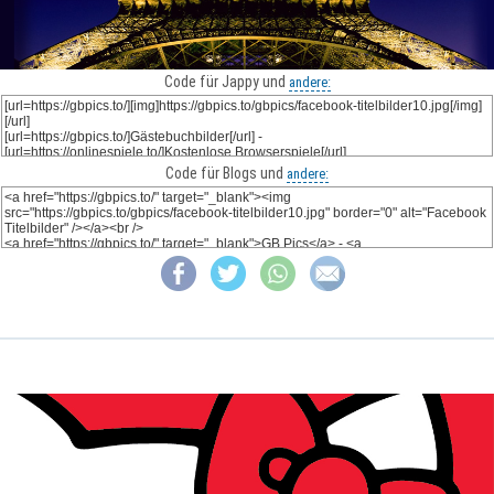
Code für Jappy und
andere:
Code für Blogs und
andere: