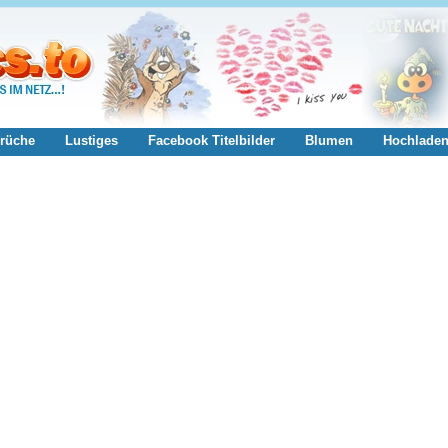
rüche
Lustiges
Facebook Titelbilder
Blumen
Hochlade