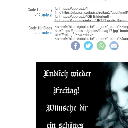
Code für Jappy
und
andere:
Code für Blogs
und
andere: