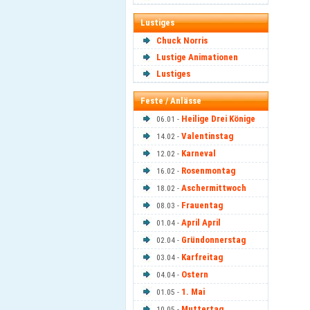
Lustiges
Chuck Norris
Lustige Animationen
Lustiges
Feste / Anlässe
Heilige Drei Könige
06.01 -
Valentinstag
14.02 -
Karneval
12.02 -
Rosenmontag
16.02 -
Aschermittwoch
18.02 -
Frauentag
08.03 -
April April
01.04 -
Gründonnerstag
02.04 -
Karfreitag
03.04 -
Ostern
04.04 -
1. Mai
01.05 -
Muttertag
10.05 -