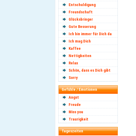
Entschuldigung
Freundschaft
Glücksbringer
Gute Besserung
Ich bin immer für Dich da
Ich mag Dich
Kaffee
Nettigkeiten
Relax
Schön, dass es Dich gibt
Sorry
Gefühle / Emotionen
Angst
Freude
Miss you
Traurigkeit
Tageszeiten