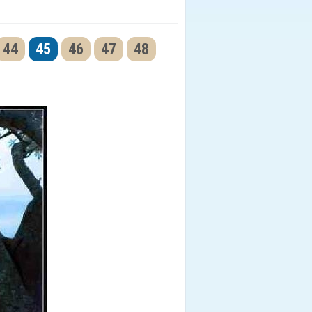
44
45
46
47
48