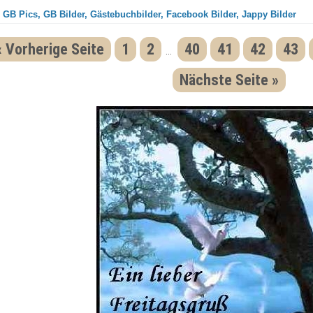
- GB Pics, GB Bilder, Gästebuchbilder, Facebook Bilder, Jappy Bilder
« Vorherige Seite
1
2
40
41
42
43
...
Nächste Seite »