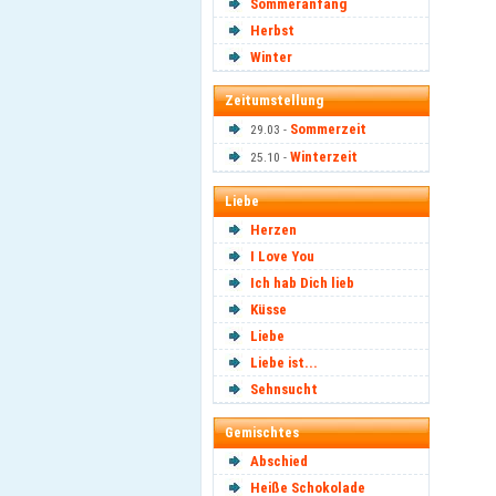
Sommeranfang
Herbst
Winter
Zeitumstellung
Sommerzeit
29.03 -
Winterzeit
25.10 -
Liebe
Herzen
I Love You
Ich hab Dich lieb
Küsse
Liebe
Liebe ist...
Sehnsucht
Gemischtes
Abschied
Heiße Schokolade