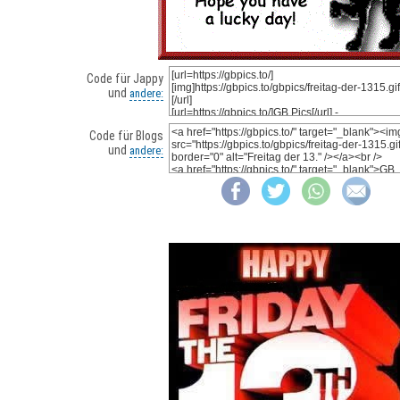
Code für Jappy
und
andere:
Code für Blogs
und
andere: