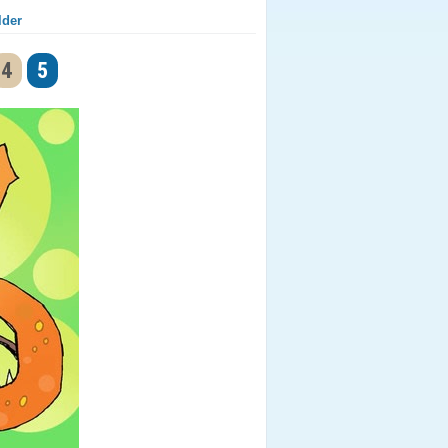
lder
4
5