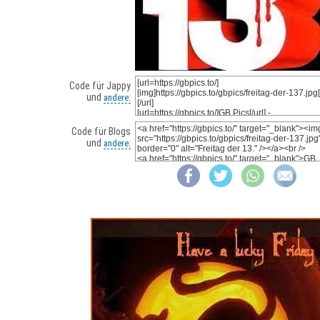
Code für Jappy
und
andere:
Code für Blogs
und
andere: