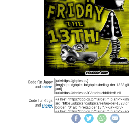
Code für Jappy
und
andere:
Code für Blogs
und
andere: