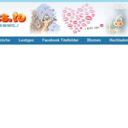
rüche
Lustiges
Facebook Titelbilder
Blumen
Hochlade