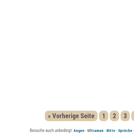
« Vorherige Seite
1
2
3
Besuche auch unbedingt:
-
-
-
Augen
Ultraman
Bitte
Sprüche