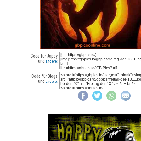
Code für Jappy
und
andere:
Code für Blogs
und
andere: