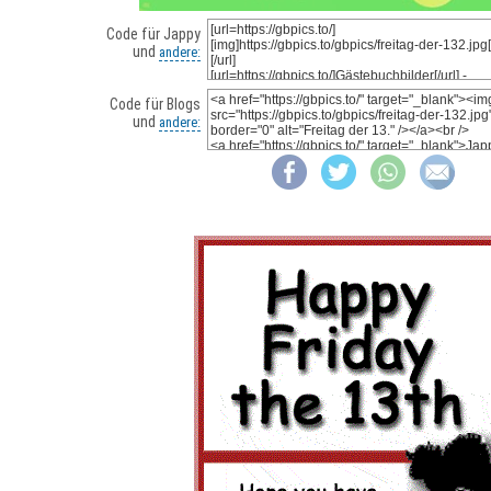
Code für Jappy
und
andere:
Code für Blogs
und
andere: