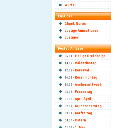
Würfel
Lustiges
Chuck Norris
Lustige Animationen
Lustiges
Feste / Anlässe
Heilige Drei Könige
06.01 -
Valentinstag
14.02 -
Karneval
12.02 -
Rosenmontag
16.02 -
Aschermittwoch
18.02 -
Frauentag
08.03 -
April April
01.04 -
Gründonnerstag
02.04 -
Karfreitag
03.04 -
Ostern
04.04 -
1. Mai
01.05 -