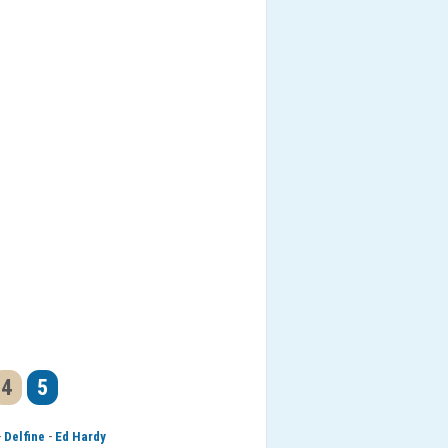
4
5
-
-
Delfine
Ed Hardy