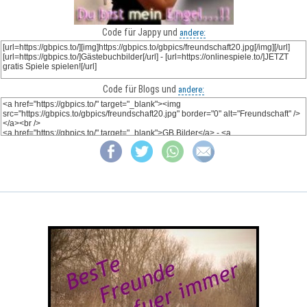
Code für Jappy und
andere:
Code für Blogs und
andere: