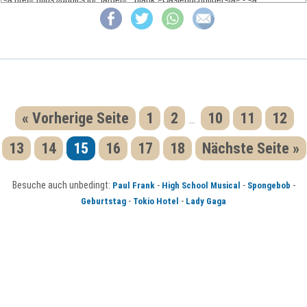
« Vorherige Seite
1
2
10
11
12
...
13
14
15
16
17
18
Nächste Seite »
Besuche auch unbedingt:
-
-
-
Paul Frank
High School Musical
Spongebob
-
-
Geburtstag
Tokio Hotel
Lady Gaga