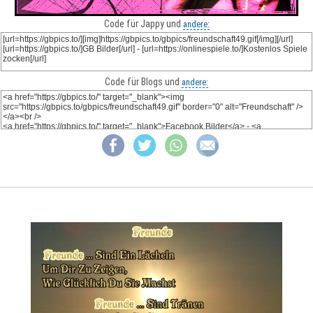
Code für Jappy und
andere:
Code für Blogs und
andere: