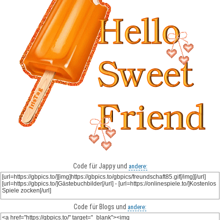
Code für Jappy und
andere:
Code für Blogs und
andere: