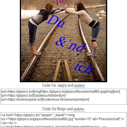
Code für Jappy und
andere:
Code für Blogs und
andere: