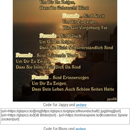
Code für Jappy und
andere:
Code für Blogs und
andere: