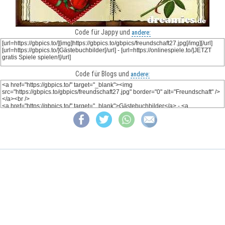
Code für Jappy und
andere:
Code für Blogs und
andere: