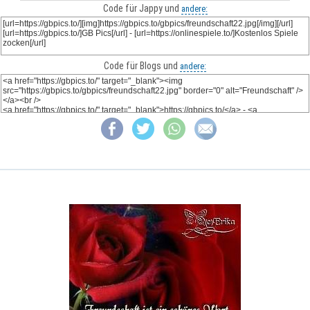
Code für Jappy und
andere:
Code für Blogs und
andere: