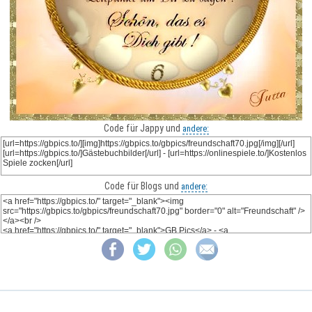
Code für Jappy und
andere:
Code für Blogs und
andere: