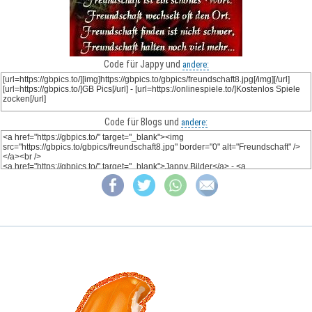
Code für Jappy und
andere:
Code für Blogs und
andere: