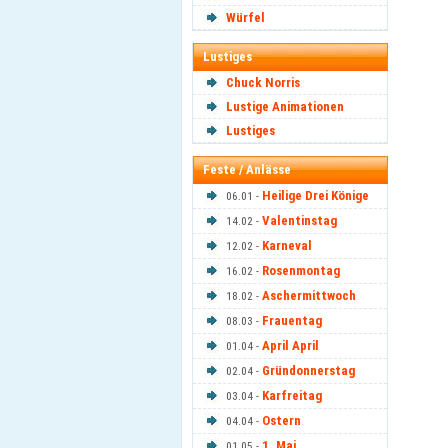
Würfel
Lustiges
Chuck Norris
Lustige Animationen
Lustiges
Feste / Anlässe
Heilige Drei Könige
06.01 -
Valentinstag
14.02 -
Karneval
12.02 -
Rosenmontag
16.02 -
Aschermittwoch
18.02 -
Frauentag
08.03 -
April April
01.04 -
Gründonnerstag
02.04 -
Karfreitag
03.04 -
Ostern
04.04 -
1. Mai
01.05 -