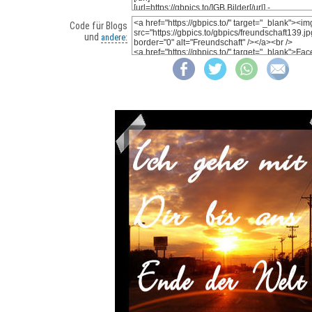
Code für Blogs
und
andere: