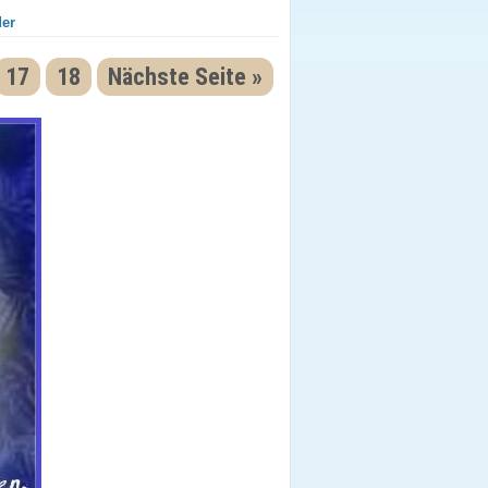
der
17
18
Nächste Seite »