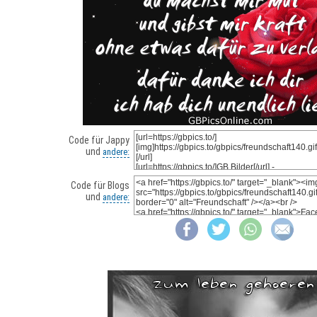
Code für Jappy
und
andere:
Code für Blogs
und
andere: