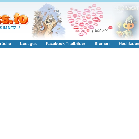
rüche
Lustiges
Facebook Titelbilder
Blumen
Hochlade