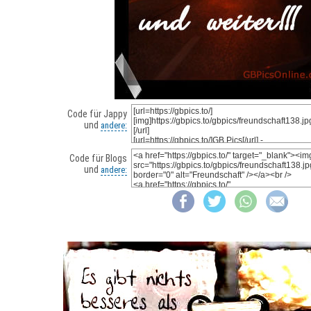
Code für Jappy
und
andere:
Code für Blogs
und
andere: