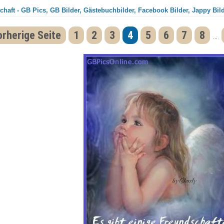
haft - GB Pics, GB Bilder, Gästebuchbilder, Facebook Bilder, Jappy Bil
orherige Seite
1
2
3
4
5
6
7
8
...