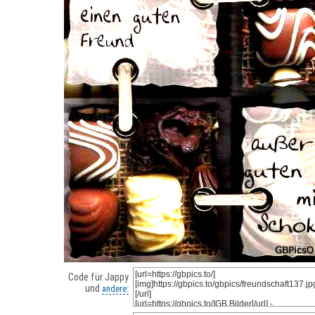
Code für Jappy
und
andere: