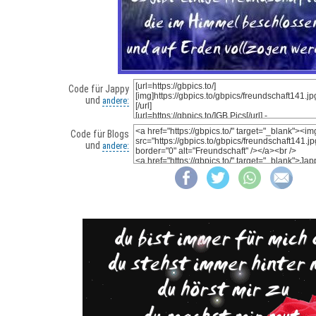
Code für Jappy
und
andere:
Code für Blogs
und
andere: