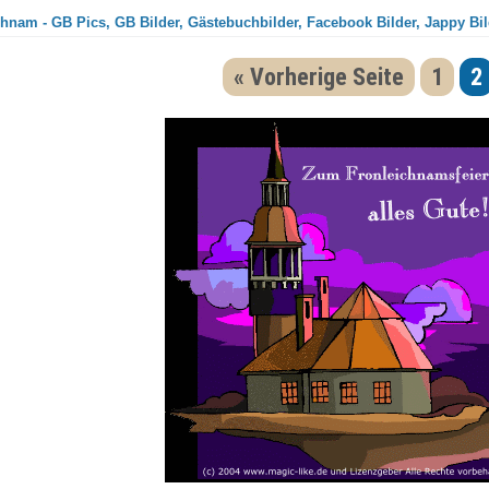
chnam - GB Pics, GB Bilder, Gästebuchbilder, Facebook Bilder, Jappy Bil
« Vorherige Seite
1
2