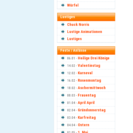
Würfel
Lustiges
Chuck Norris
Lustige Animationen
Lustiges
Feste / Anlässe
Heilige Drei Könige
06.01 -
Valentinstag
14.02 -
Karneval
12.02 -
Rosenmontag
16.02 -
Aschermittwoch
18.02 -
Frauentag
08.03 -
April April
01.04 -
Gründonnerstag
02.04 -
Karfreitag
03.04 -
Ostern
04.04 -
1. Mai
01.05 -