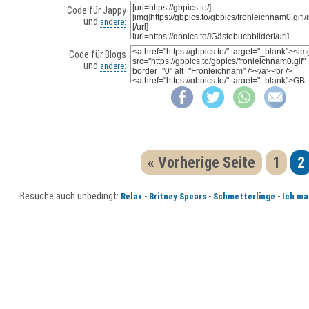
Code für Jappy
und
andere:
Code für Blogs
und
andere:
« Vorherige Seite
1
2
Besuche auch unbedingt:
-
-
-
Relax
Britney Spears
Schmetterlinge
Ich ma