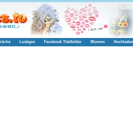
rüche
Lustiges
Facebook Titelbilder
Blumen
Hochlade