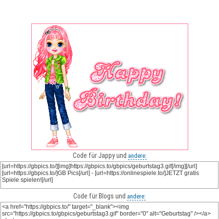
Code für Jappy und
andere:
Code für Blogs und
andere: