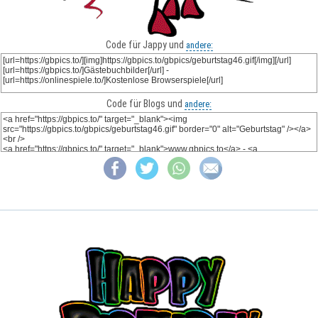
Code für Jappy und
andere:
Code für Blogs und
andere: