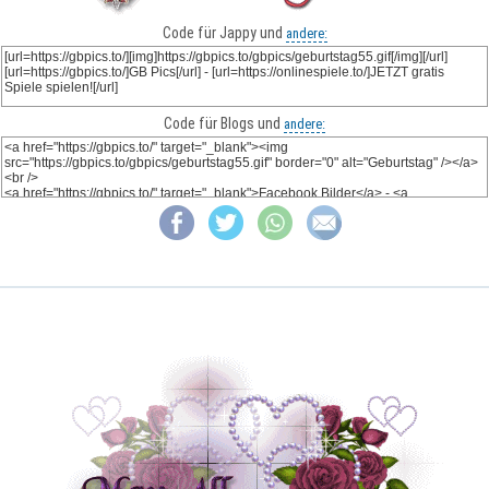
Code für Jappy und
andere:
Code für Blogs und
andere: