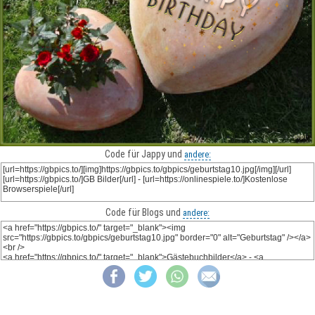
Code für Jappy und
andere:
Code für Blogs und
andere: