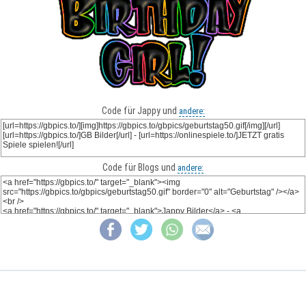
Code für Jappy und
andere:
Code für Blogs und
andere: