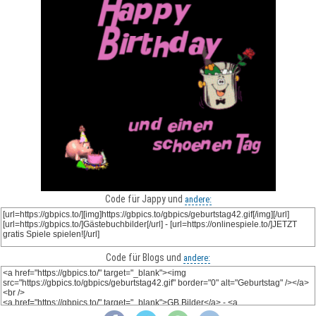
Code für Jappy und
andere:
Code für Blogs und
andere: