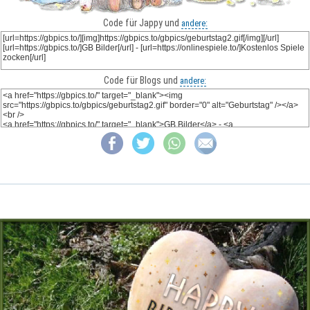
Code für Jappy und
andere:
Code für Blogs und
andere: