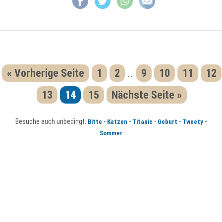
« Vorherige Seite
1
2
9
10
11
12
...
13
14
15
Nächste Seite »
Besuche auch unbedingt:
-
-
-
-
-
Bitte
Katzen
Titanic
Geburt
Tweety
Sommer