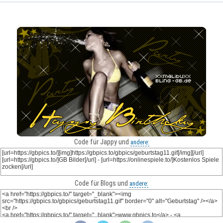
Code für Jappy und
andere:
Code für Blogs und
andere: