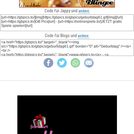
Code für Jappy und
andere:
Code für Blogs und
andere: