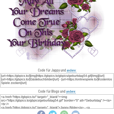
Code für Jappy und
andere:
Code für Blogs und
andere: