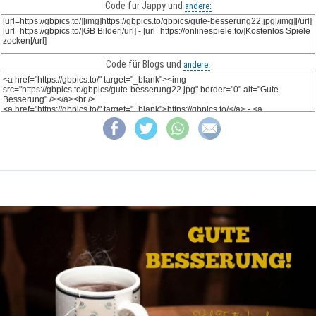
Code für Jappy und
andere:
Code für Blogs und
andere: