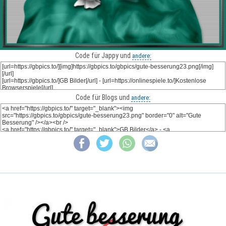
Code für Jappy und
andere:
Code für Blogs und
andere: