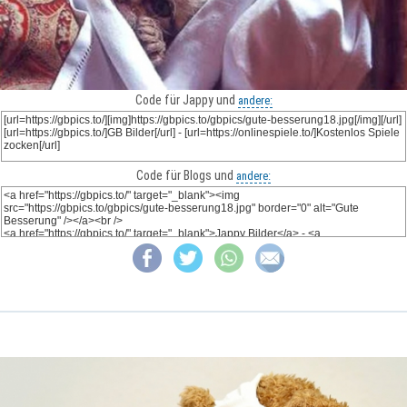
Code für Jappy und
andere:
Code für Blogs und
andere: