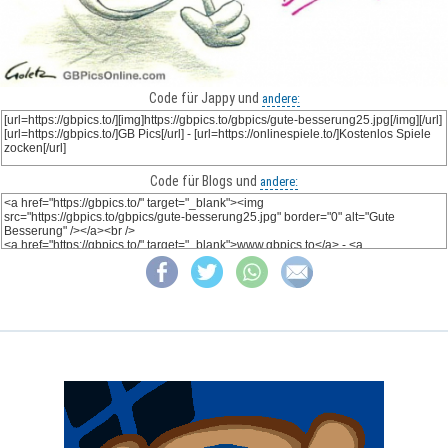
Code für Jappy und
andere:
Code für Blogs und
andere: