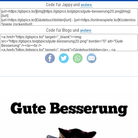
Code für Jappy und
andere:
Code für Blogs und
andere: