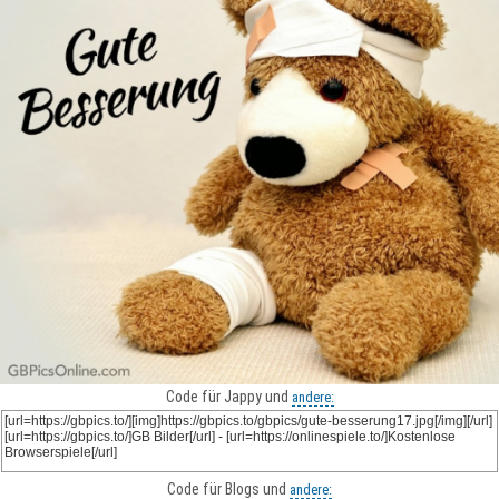
Code für Jappy und
andere:
Code für Blogs und
andere: