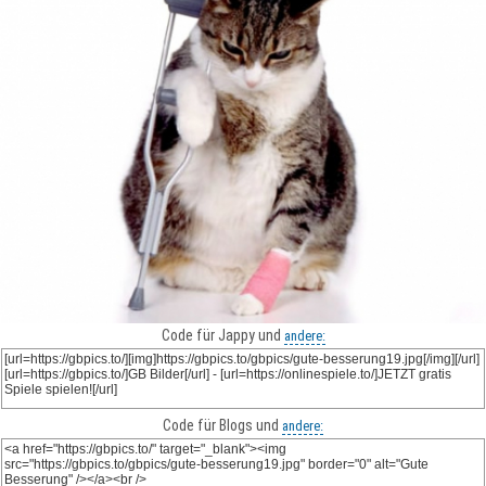
Code für Jappy und
andere:
Code für Blogs und
andere: