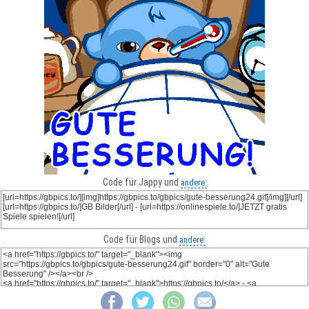
Code für Jappy und
andere:
Code für Blogs und
andere: