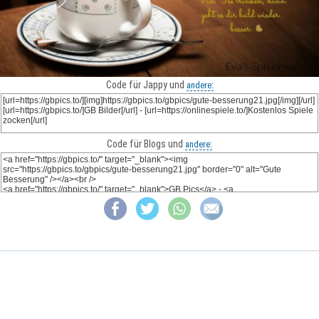
Code für Jappy und
andere:
Code für Blogs und
andere: