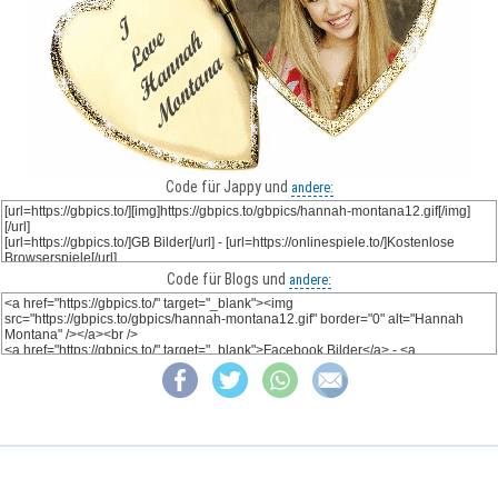
Code für Jappy und
andere:
Code für Blogs und
andere: