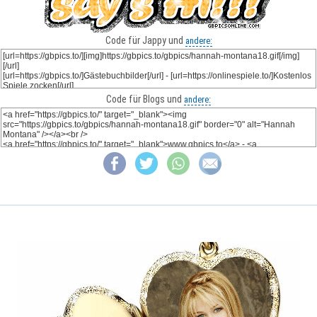
Code für Jappy und
andere:
Code für Blogs und
andere: