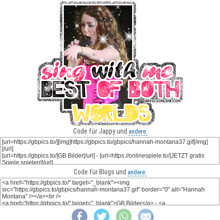
Code für Jappy und
andere:
Code für Blogs und
andere: