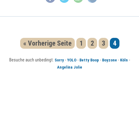
« Vorherige Seite
1
2
3
4
Besuche auch unbedingt:
-
-
-
-
-
Sorry
YOLO
Betty Boop
Boyzone
Köln
Angelina Jolie