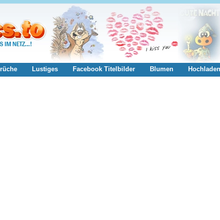
rüche
Lustiges
Facebook Titelbilder
Blumen
Hochlade