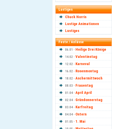
Lustiges
Chuck Norris
Lustige Animationen
Lustiges
Feste / Anlässe
Heilige Drei Könige
06.01 -
Valentinstag
14.02 -
Karneval
12.02 -
Rosenmontag
16.02 -
Aschermittwoch
18.02 -
Frauentag
08.03 -
April April
01.04 -
Gründonnerstag
02.04 -
Karfreitag
03.04 -
Ostern
04.04 -
1. Mai
01.05 -
Muttertag
10.05 -