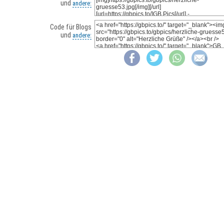
und
andere:
Code für Blogs
und
andere: