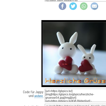
Code für Jappy
und
andere: