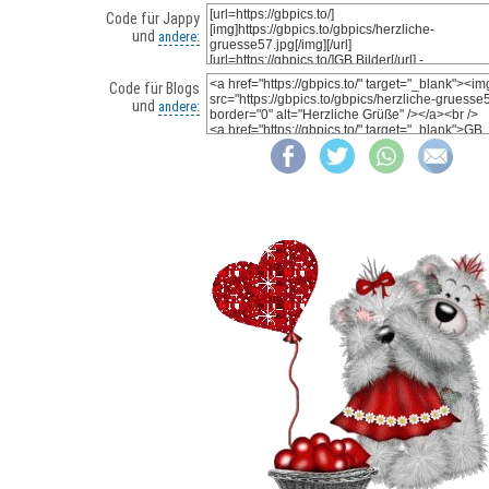
Code für Jappy
und
andere:
Code für Blogs
und
andere: