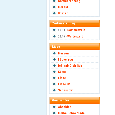
Sommeranfang
Herbst
Winter
Zeitumstellung
Sommerzeit
29.03 -
Winterzeit
25.10 -
Liebe
Herzen
I Love You
Ich hab Dich lieb
Küsse
Liebe
Liebe ist...
Sehnsucht
Gemischtes
Abschied
Heiße Schokolade