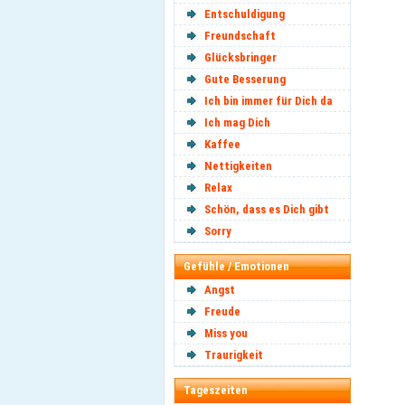
Entschuldigung
Freundschaft
Glücksbringer
Gute Besserung
Ich bin immer für Dich da
Ich mag Dich
Kaffee
Nettigkeiten
Relax
Schön, dass es Dich gibt
Sorry
Gefühle / Emotionen
Angst
Freude
Miss you
Traurigkeit
Tageszeiten