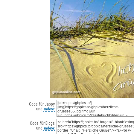
Code für Jappy
und
andere:
Code für Blogs
und
andere: