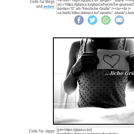
Code für Blogs
und
andere:
Code für Jappy