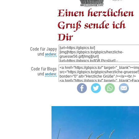
Code für Jappy
und
andere:
Code für Blogs
und
andere: