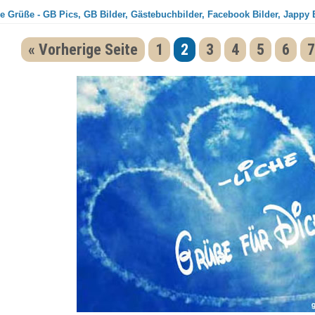
e Grüße - GB Pics, GB Bilder, Gästebuchbilder, Facebook Bilder, Jappy 
« Vorherige Seite
1
2
3
4
5
6
7