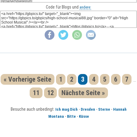
Code für Blogs und
andere:
« Vorherige Seite
1
2
3
4
5
6
7
...
11
12
Nächste Seite »
Besuche auch unbedingt:
-
-
-
Ich mag Dich
Dresden
Sterne
Hannah
-
-
Montana
Bitte
Küsse