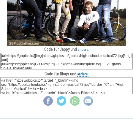
Code für Jappy und
andere:
Code für Blogs und
andere: