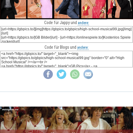
Code für Jappy und
andere:
Code für Blogs und
andere: