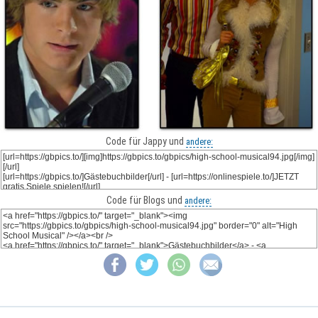
Code für Jappy und
andere:
Code für Blogs und
andere: