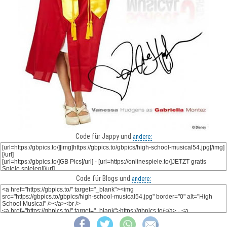
Code für Jappy und
andere:
Code für Blogs und
andere: