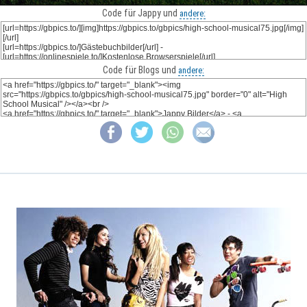
Code für Jappy und
andere:
Code für Blogs und
andere: