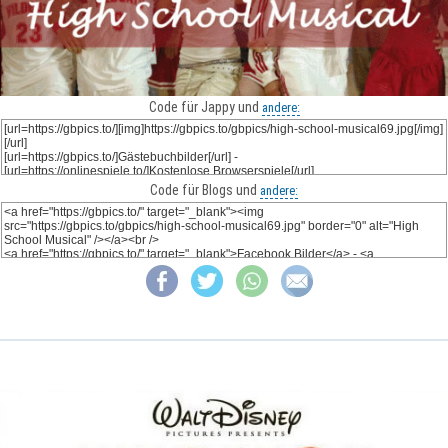
Code für Jappy und
andere:
Code für Blogs und
andere: