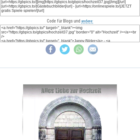
Code für Blogs und
andere: