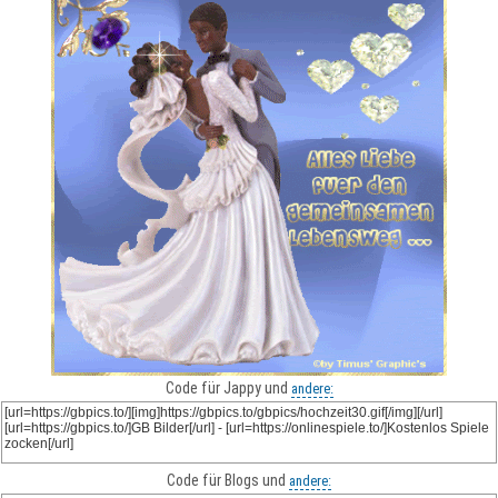
Code für Jappy und
andere:
Code für Blogs und
andere: