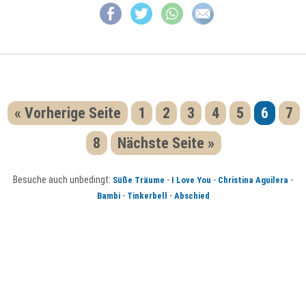
« Vorherige Seite
1
2
3
4
5
6
7
8
Nächste Seite »
Besuche auch unbedingt:
-
-
-
Süße Träume
I Love You
Christina Aguilera
-
-
Bambi
Tinkerbell
Abschied