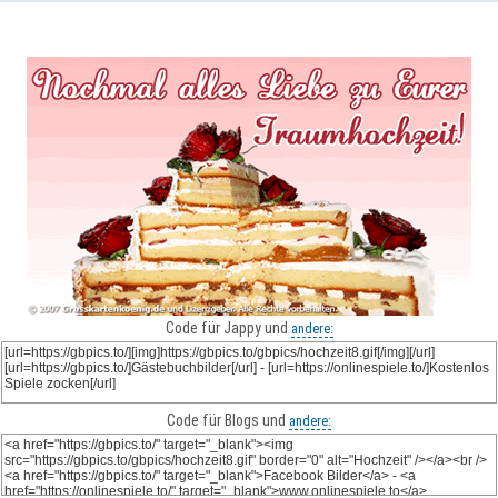
Code für Jappy und
andere:
Code für Blogs und
andere: