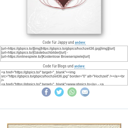
Code für Jappy und
andere:
Code für Blogs und
andere: