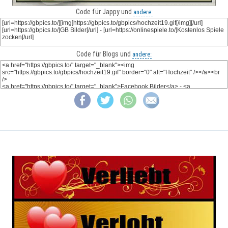
Code für Jappy und
andere:
Code für Blogs und
andere: