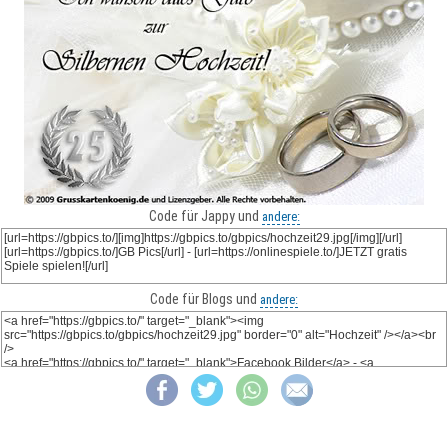
Code für Jappy und
andere:
Code für Blogs und
andere: