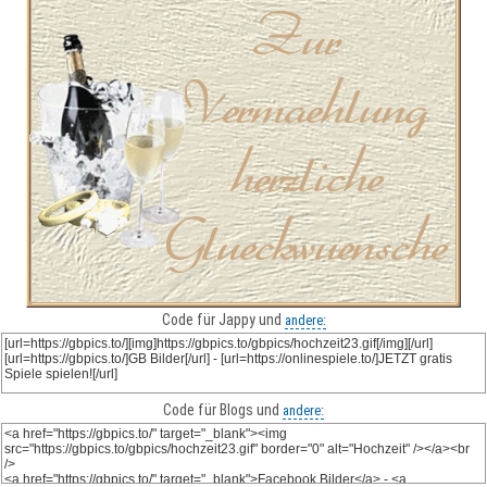
Code für Jappy und
andere:
Code für Blogs und
andere: