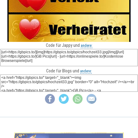
Code für Jappy und
andere:
Code für Blogs und
andere: