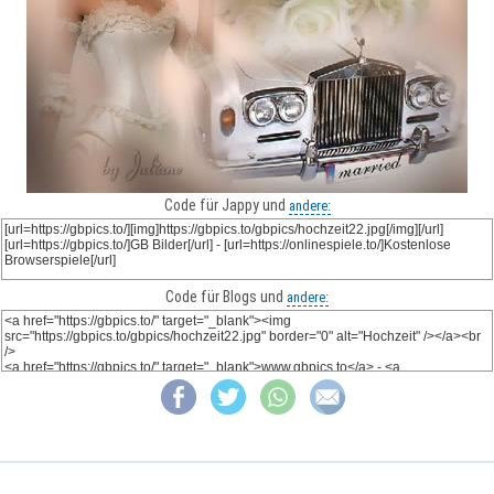
Code für Jappy und
andere:
Code für Blogs und
andere: