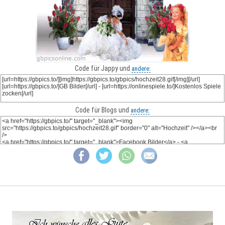
Code für Jappy und
andere:
Code für Blogs und
andere: