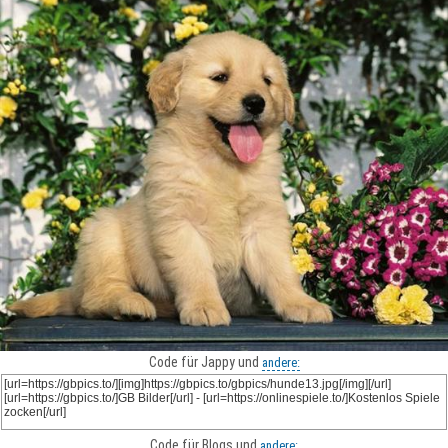
Code für Jappy und
andere:
Code für Blogs und
andere: