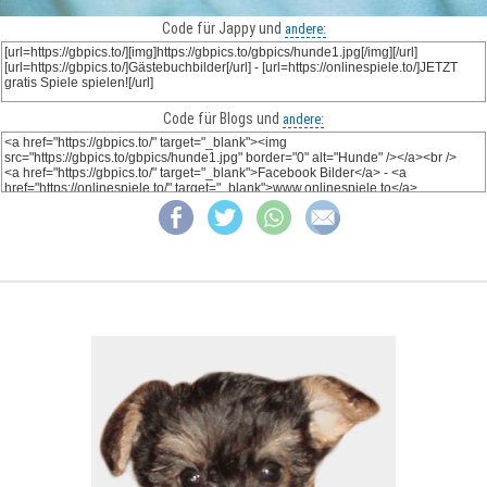
Code für Jappy und
andere:
Code für Blogs und
andere: