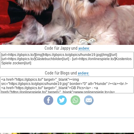
Code für Jappy und
andere:
Code für Blogs und
andere: