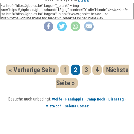
« Vorherige Seite
1
2
3
4
Nächste
Seite »
Besuche auch unbedingt:
-
-
-
-
Wölfe
Pandapple
Camp Rock
Dienstag
-
Mittwoch
Selena Gomez