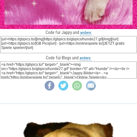
Code für Jappy und
andere:
Code für Blogs und
andere: