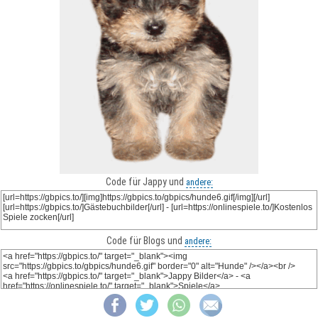
Code für Jappy und
andere:
Code für Blogs und
andere: