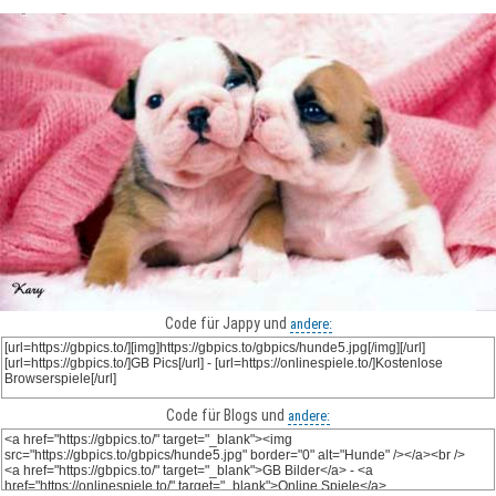
Code für Jappy und
andere:
Code für Blogs und
andere: