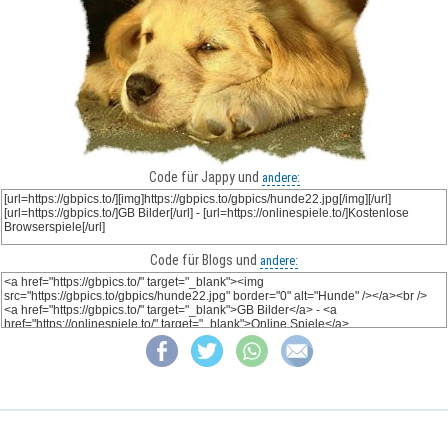
Code für Jappy und
andere:
Code für Blogs und
andere: