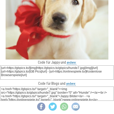
Code für Jappy und
andere:
Code für Blogs und
andere: