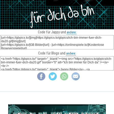
Code für Jappy und
andere:
Code für Blogs und
andere: