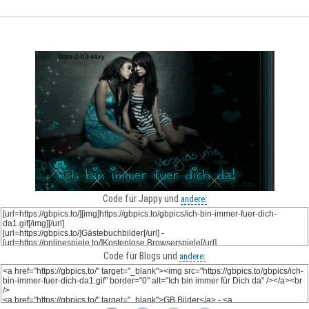
Code für Jappy und
andere:
Code für Blogs und
andere: