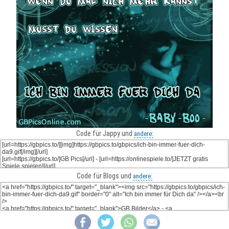
Code für Jappy und
andere:
Code für Blogs und
andere: