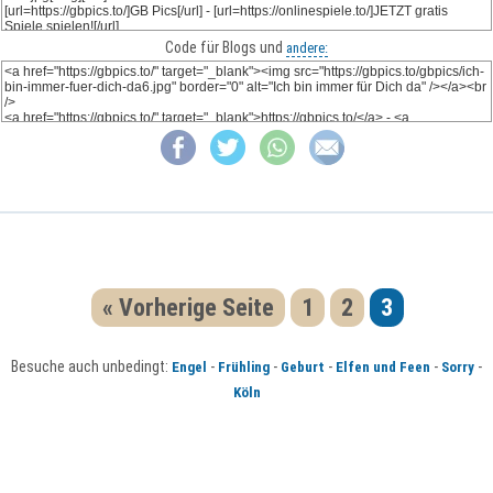
Code für Blogs und
andere:
« Vorherige Seite
1
2
3
Besuche auch unbedingt:
-
-
-
-
-
Engel
Frühling
Geburt
Elfen und Feen
Sorry
Köln