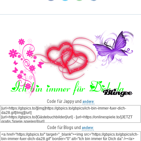
Code für Jappy und
andere:
Code für Blogs und
andere: