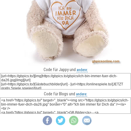
Code für Jappy und
andere:
Code für Blogs und
andere: