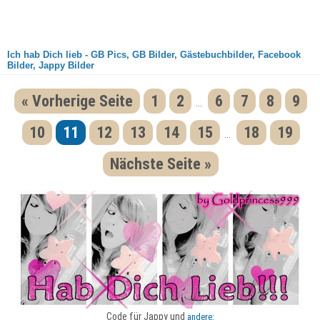
Ich hab Dich lieb - GB Pics, GB Bilder, Gästebuchbilder, Facebook
Bilder, Jappy Bilder
« Vorherige Seite
1
2
6
7
8
9
...
10
11
12
13
14
15
18
19
...
Nächste Seite »
Code für Jappy und
andere: