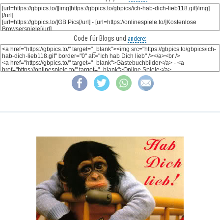
Code für Blogs und
andere: