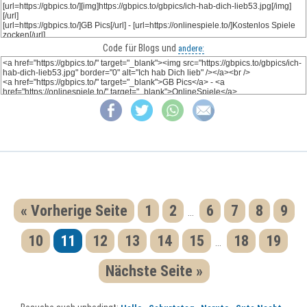
Code für Blogs und
andere:
« Vorherige Seite
1
2
6
7
8
9
...
10
11
12
13
14
15
18
19
...
Nächste Seite »