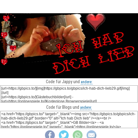
Code für Jappy und
andere:
Code für Blogs und
andere: