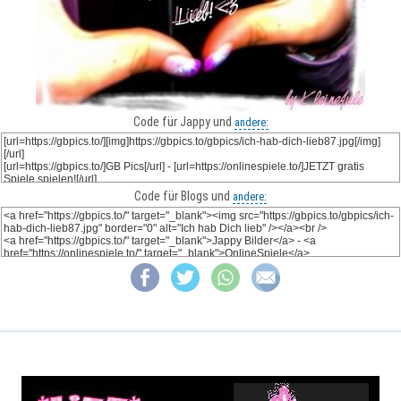
Code für Jappy und
andere:
Code für Blogs und
andere: