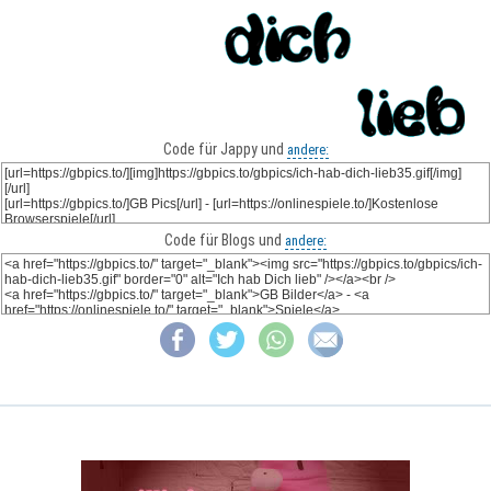
Code für Jappy und
andere:
Code für Blogs und
andere: