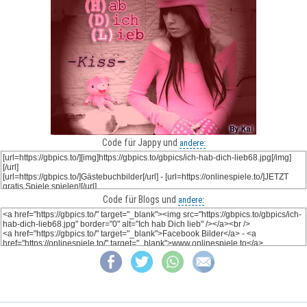
Code für Jappy und
andere:
Code für Blogs und
andere: