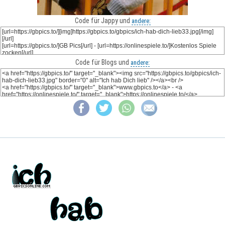
Code für Jappy und
andere:
Code für Blogs und
andere: