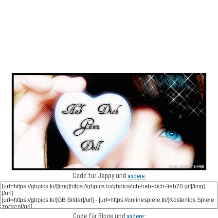
Code für Jappy und
andere:
Code für Blogs und
andere: