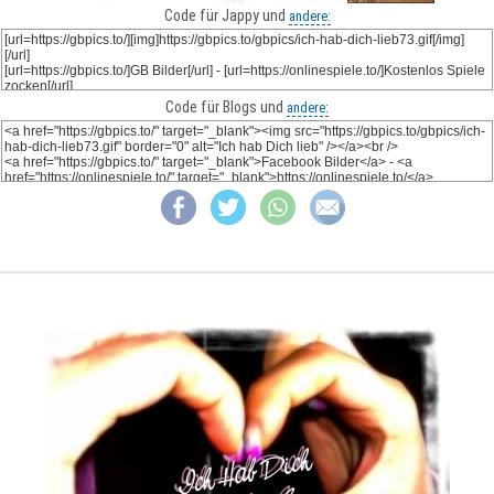
Code für Jappy und
andere:
Code für Blogs und
andere: