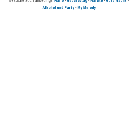
Besuche auch unbedingt:
-
-
-
-
Hallo
Geburtstag
Naruto
Gute Nacht
-
Alkohol und Party
My Melody