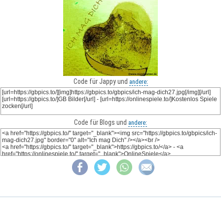
Code für Jappy und
andere:
Code für Blogs und
andere: