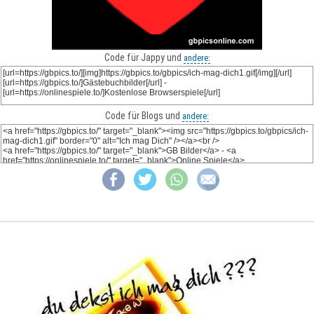
Code für Jappy und
andere:
Code für Blogs und
andere: