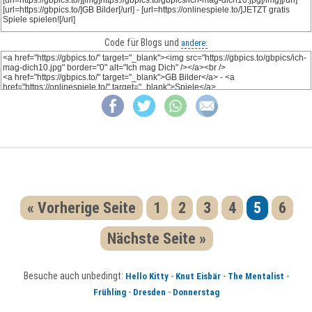
Code für Blogs und
andere:
« Vorherige Seite
1
2
3
4
5
6
Nächste Seite »
Besuche auch unbedingt:
-
-
-
Hello Kitty
Knut Eisbär
The Mentalist
-
-
Frühling
Dresden
Donnerstag