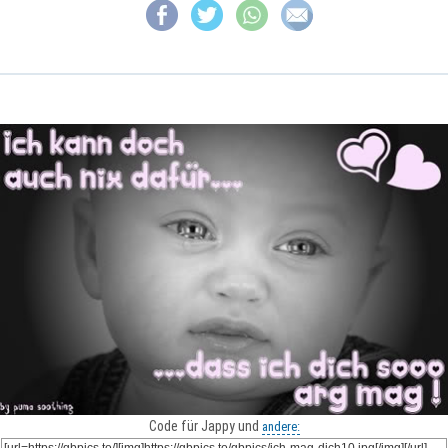
Code für Jappy und
andere: