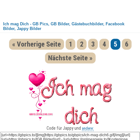
Ich mag Dich - GB Pics, GB Bilder, Gästebuchbilder, Facebook
Bilder, Jappy Bilder
« Vorherige Seite
1
2
3
4
5
6
Nächste Seite »
Code für Jappy und
andere: