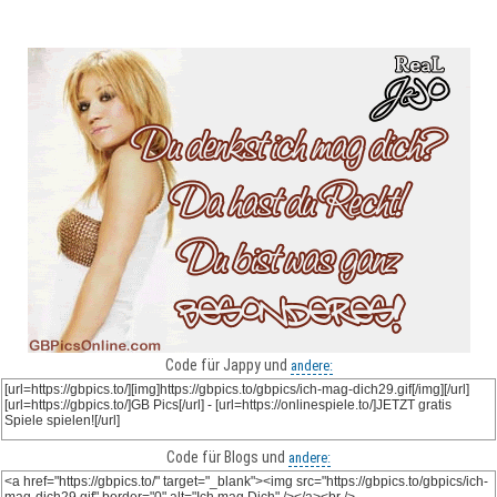
Code für Jappy und
andere:
Code für Blogs und
andere: