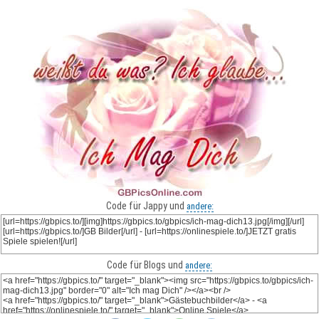
Code für Jappy und
andere:
Code für Blogs und
andere: