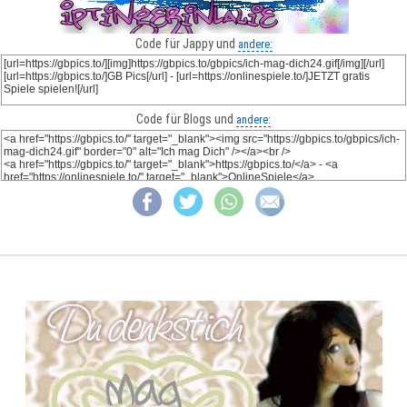
Code für Jappy und
andere:
Code für Blogs und
andere: