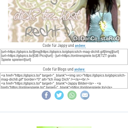
Code für Jappy und
andere:
Code für Blogs und
andere: