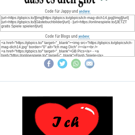
Code für Jappy und
andere:
Code für Blogs und
andere: