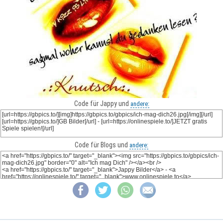
Code für Jappy und
andere:
Code für Blogs und
andere: