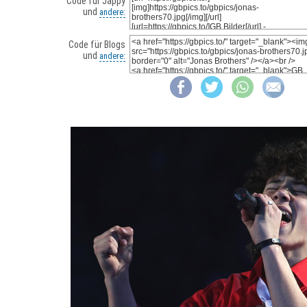
Code für Jappy
und
andere:
Code für Blogs
und
andere: