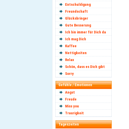
Entschuldigung
Freundschaft
Glücksbringer
Gute Besserung
Ich bin immer für Dich da
Ich mag Dich
Kaffee
Nettigkeiten
Relax
Schön, dass es Dich gibt
Sorry
Gefühle / Emotionen
Angst
Freude
Miss you
Traurigkeit
Tageszeiten