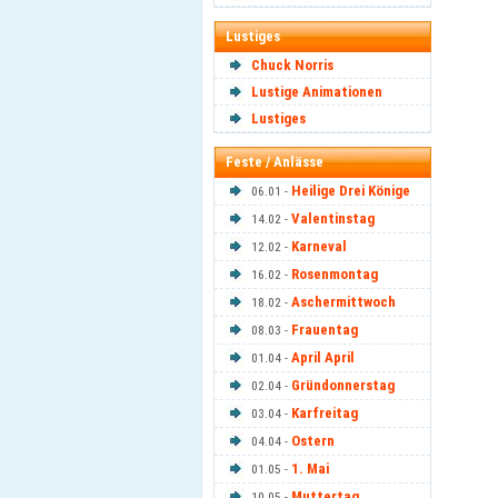
Lustiges
Chuck Norris
Lustige Animationen
Lustiges
Feste / Anlässe
Heilige Drei Könige
06.01 -
Valentinstag
14.02 -
Karneval
12.02 -
Rosenmontag
16.02 -
Aschermittwoch
18.02 -
Frauentag
08.03 -
April April
01.04 -
Gründonnerstag
02.04 -
Karfreitag
03.04 -
Ostern
04.04 -
1. Mai
01.05 -
Muttertag
10.05 -