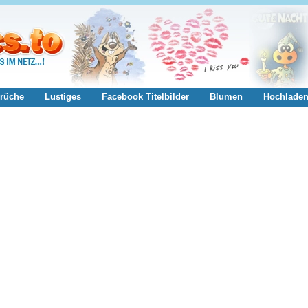
rüche
Lustiges
Facebook Titelbilder
Blumen
Hochlade