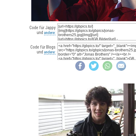
Code für Jappy
und
andere:
Code für Blogs
und
andere: