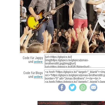
Code für Jappy
und
andere:
Code für Blogs
und
andere: