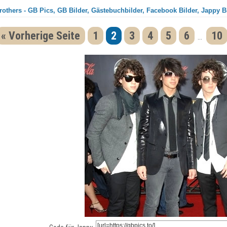
others - GB Pics, GB Bilder, Gästebuchbilder, Facebook Bilder, Jappy B
« Vorherige Seite
1
2
3
4
5
6
10
...