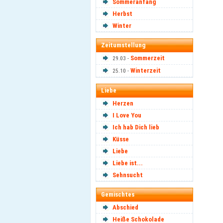
Sommeranfang
Herbst
Winter
Zeitumstellung
Sommerzeit
29.03 -
Winterzeit
25.10 -
Liebe
Herzen
I Love You
Ich hab Dich lieb
Küsse
Liebe
Liebe ist...
Sehnsucht
Gemischtes
Abschied
Heiße Schokolade