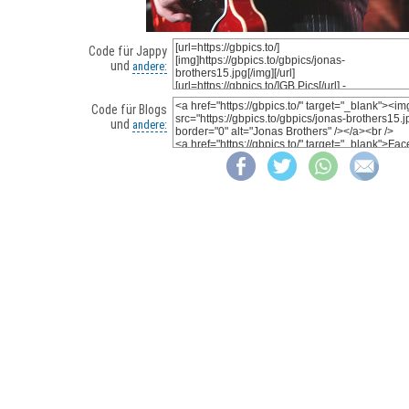
Code für Jappy
und
andere:
Code für Blogs
und
andere: