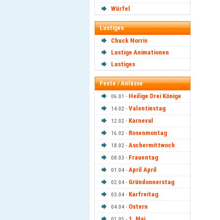
Würfel
Lustiges
Chuck Norris
Lustige Animationen
Lustiges
Feste / Anlässe
Heilige Drei Könige
06.01 -
Valentinstag
14.02 -
Karneval
12.02 -
Rosenmontag
16.02 -
Aschermittwoch
18.02 -
Frauentag
08.03 -
April April
01.04 -
Gründonnerstag
02.04 -
Karfreitag
03.04 -
Ostern
04.04 -
1. Mai
01.05 -