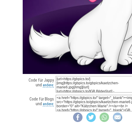
Code für Jappy
und
andere:
Code für Blogs
und
andere: