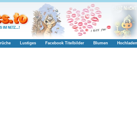
rüche
Lustiges
Facebook Titelbilder
Blumen
Hochlade