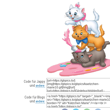
Code für Jappy
und
andere:
Code für Blogs
und
andere: