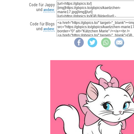
Code für Jappy
und
andere:
Code für Blogs
und
andere: