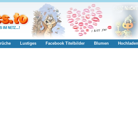
rüche
Lustiges
Facebook Titelbilder
Blumen
Hochlade