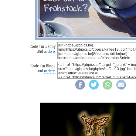
Code für Jappy
und
andere:
Code für Blogs
und
andere: