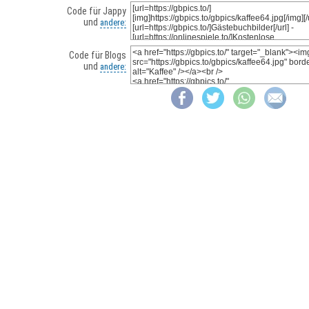
Code für Jappy
und
andere:
Code für Blogs
und
andere: