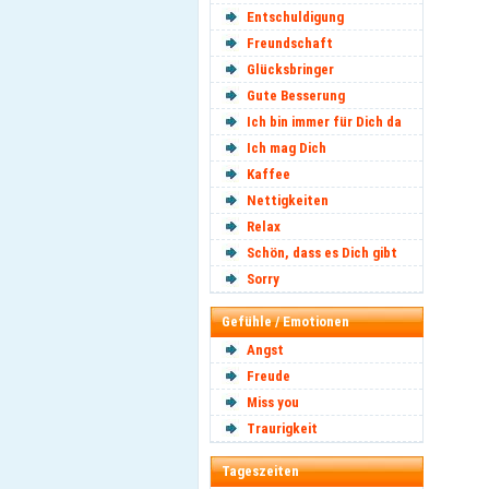
Entschuldigung
Freundschaft
Glücksbringer
Gute Besserung
Ich bin immer für Dich da
Ich mag Dich
Kaffee
Nettigkeiten
Relax
Schön, dass es Dich gibt
Sorry
Gefühle / Emotionen
Angst
Freude
Miss you
Traurigkeit
Tageszeiten