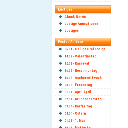
Lustiges
Chuck Norris
Lustige Animationen
Lustiges
Feste / Anlässe
Heilige Drei Könige
06.01 -
Valentinstag
14.02 -
Karneval
12.02 -
Rosenmontag
16.02 -
Aschermittwoch
18.02 -
Frauentag
08.03 -
April April
01.04 -
Gründonnerstag
02.04 -
Karfreitag
03.04 -
Ostern
04.04 -
1. Mai
01.05 -
Muttertag
10.05 -