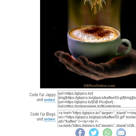
Code für Jappy
und
andere:
Code für Blogs
und
andere: