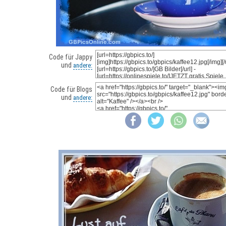
Code für Jappy
und
andere:
Code für Blogs
und
andere: