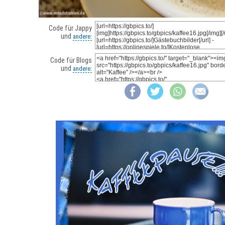
Code für Jappy
und
andere:
Code für Blogs
und
andere: