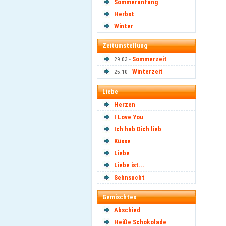
Sommeranfang
Herbst
Winter
Zeitumstellung
Sommerzeit
29.03 -
Winterzeit
25.10 -
Liebe
Herzen
I Love You
Ich hab Dich lieb
Küsse
Liebe
Liebe ist...
Sehnsucht
Gemischtes
Abschied
Heiße Schokolade