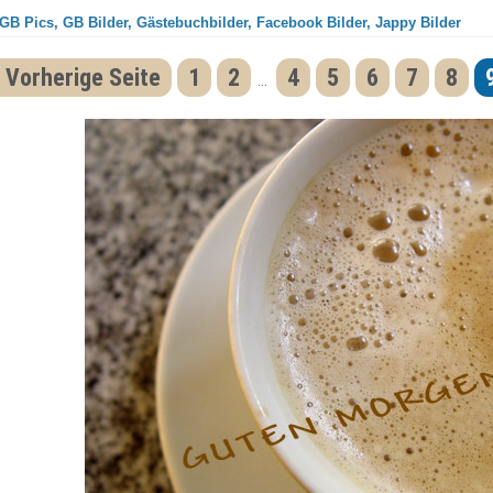
 GB Pics, GB Bilder, Gästebuchbilder, Facebook Bilder, Jappy Bilder
 Vorherige Seite
1
2
4
5
6
7
8
...