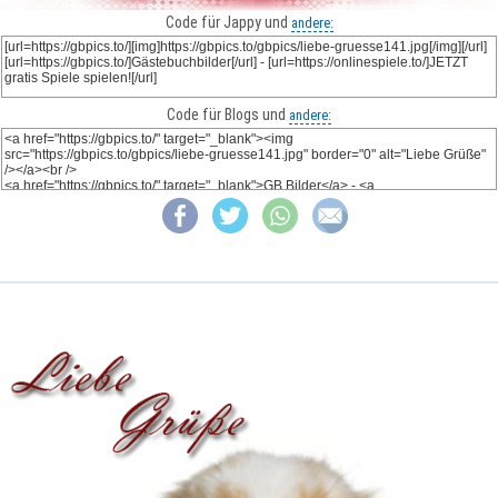
Code für Jappy und
andere:
Code für Blogs und
andere: