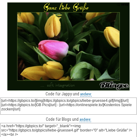
Code für Jappy und
andere:
Code für Blogs und
andere: