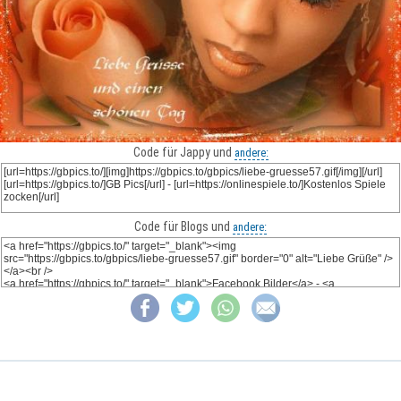
Code für Jappy und
andere:
Code für Blogs und
andere: