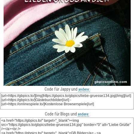
Code für Jappy und
andere:
Code für Blogs und
andere: