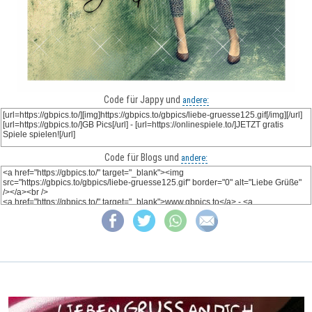
Code für Jappy und
andere:
Code für Blogs und
andere: