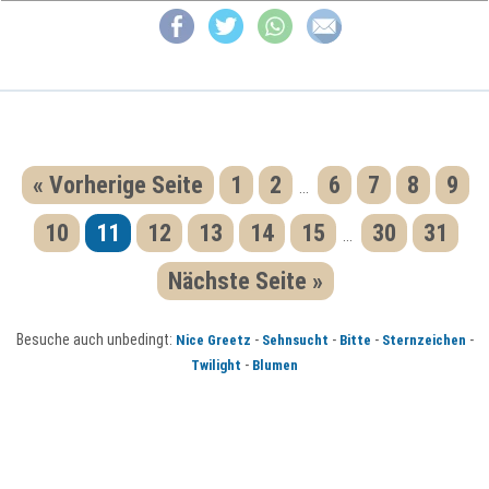
« Vorherige Seite
1
2
6
7
8
9
...
10
11
12
13
14
15
30
31
...
Nächste Seite »
Besuche auch unbedingt:
-
-
-
-
Nice Greetz
Sehnsucht
Bitte
Sternzeichen
-
Twilight
Blumen