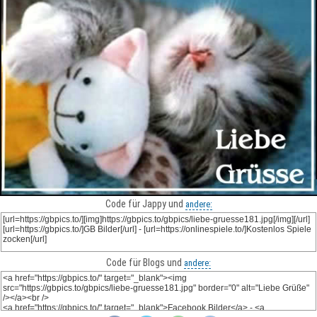
Code für Jappy und
andere:
Code für Blogs und
andere: