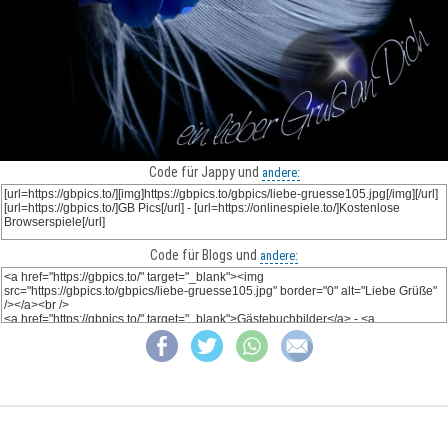
Code für Jappy und
andere:
Code für Blogs und
andere: