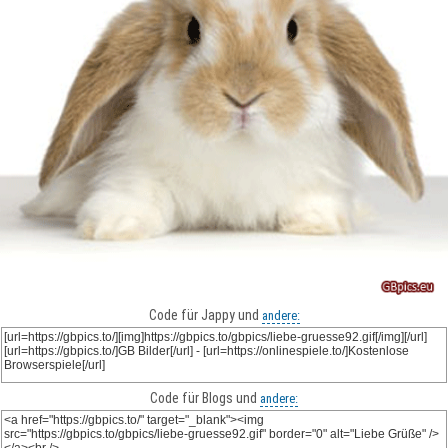
Code für Jappy und
andere:
Code für Blogs und
andere: