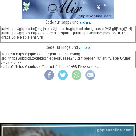
Code für Jappy und
andere:
Code für Blogs und
andere: