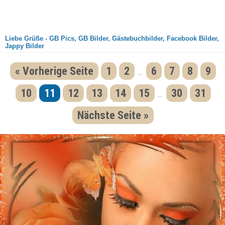
Liebe Grüße - GB Pics, GB Bilder, Gästebuchbilder, Facebook Bilder,
Jappy Bilder
« Vorherige Seite
1
2
6
7
8
9
...
10
11
12
13
14
15
30
31
...
Nächste Seite »