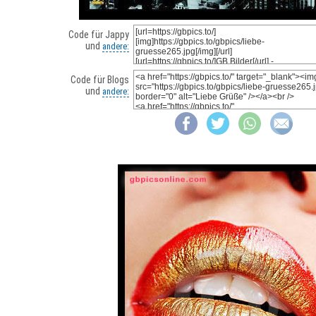
Code für Jappy
und
andere:
Code für Blogs
und
andere: