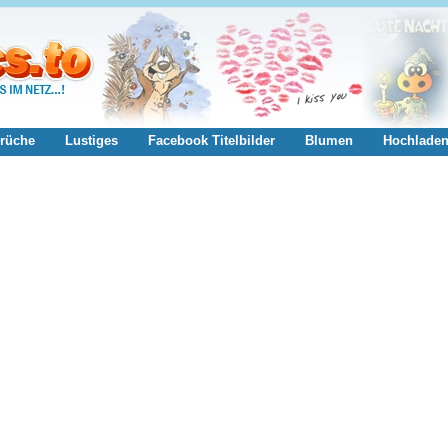
rüche
Lustiges
Facebook Titelbilder
Blumen
Hochlade