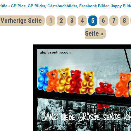
üße - GB Pics, GB Bilder, Gästebuchbilder, Facebook Bilder, Jappy Bild
 Vorherige Seite
1
2
3
4
5
6
7
8
Seite »