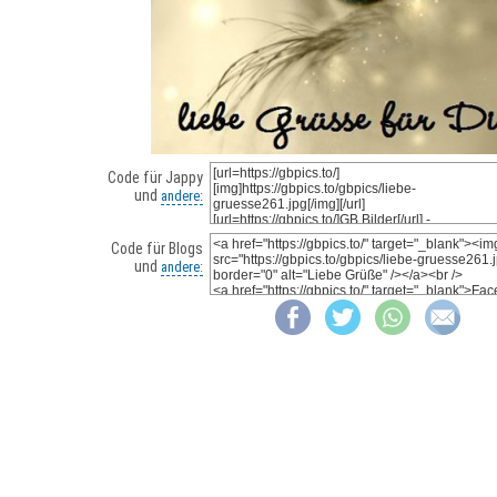
Code für Jappy
und
andere:
Code für Blogs
und
andere: