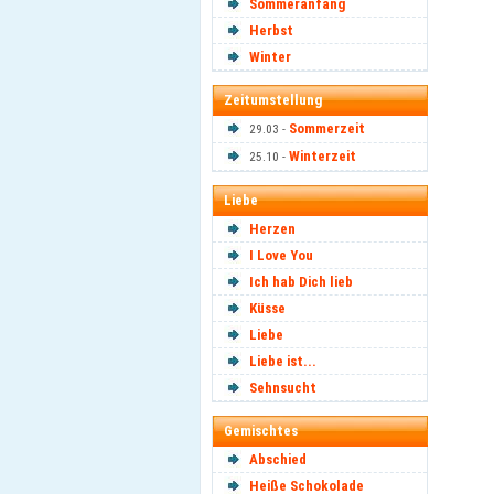
Sommeranfang
Herbst
Winter
Zeitumstellung
Sommerzeit
29.03 -
Winterzeit
25.10 -
Liebe
Herzen
I Love You
Ich hab Dich lieb
Küsse
Liebe
Liebe ist...
Sehnsucht
Gemischtes
Abschied
Heiße Schokolade