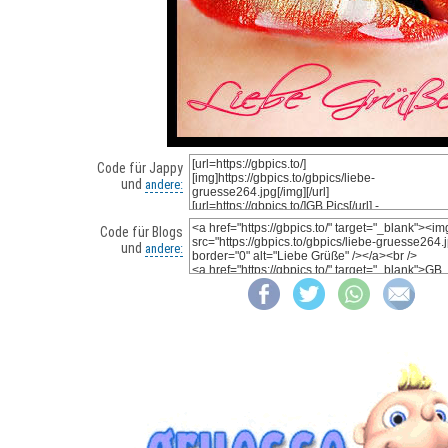
Code für Jappy
und
andere:
Code für Blogs
und
andere: