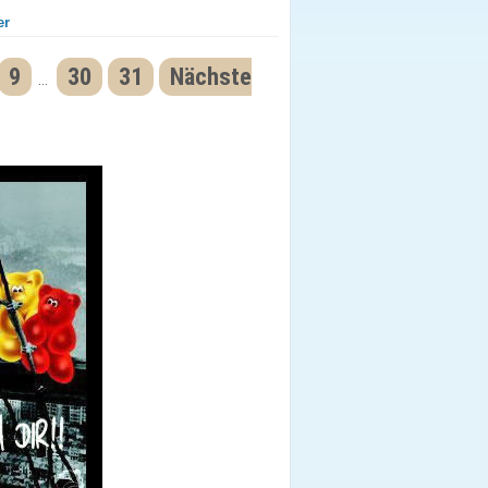
er
9
30
31
Nächste
...