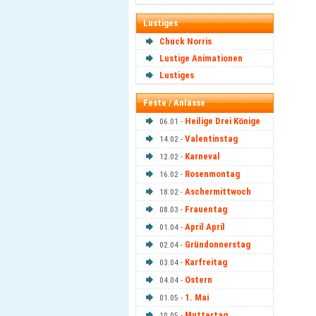
Lustiges
Chuck Norris
Lustige Animationen
Lustiges
Feste / Anlässe
Heilige Drei Könige
06.01 -
Valentinstag
14.02 -
Karneval
12.02 -
Rosenmontag
16.02 -
Aschermittwoch
18.02 -
Frauentag
08.03 -
April April
01.04 -
Gründonnerstag
02.04 -
Karfreitag
03.04 -
Ostern
04.04 -
1. Mai
01.05 -
Muttertag
10.05 -