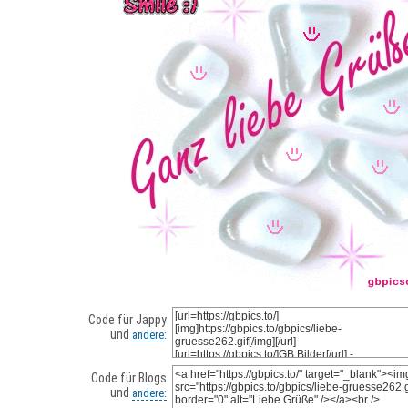
Code für Jappy
und
andere:
Code für Blogs
und
andere: