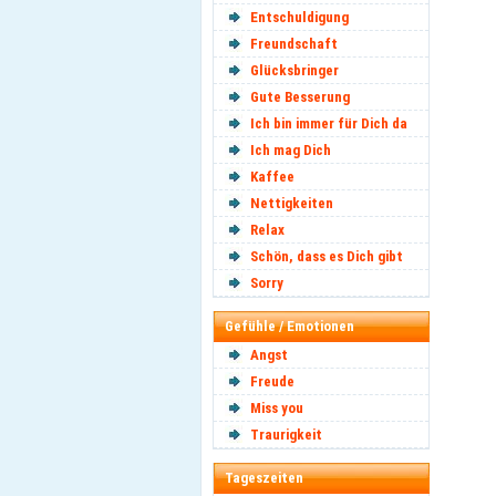
Entschuldigung
Freundschaft
Glücksbringer
Gute Besserung
Ich bin immer für Dich da
Ich mag Dich
Kaffee
Nettigkeiten
Relax
Schön, dass es Dich gibt
Sorry
Gefühle / Emotionen
Angst
Freude
Miss you
Traurigkeit
Tageszeiten