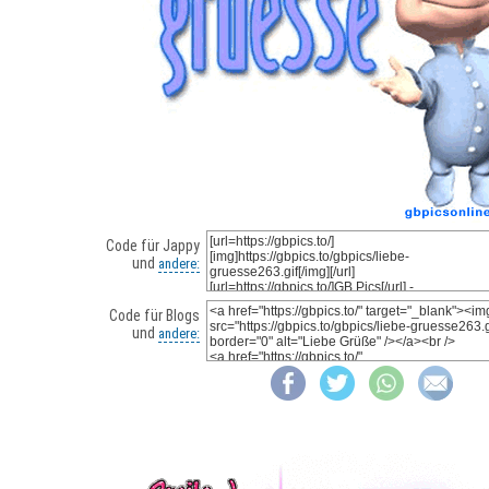
Code für Jappy
und
andere:
Code für Blogs
und
andere: