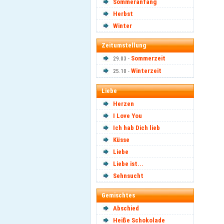
Sommeranfang
Herbst
Winter
Zeitumstellung
Sommerzeit
29.03 -
Winterzeit
25.10 -
Liebe
Herzen
I Love You
Ich hab Dich lieb
Küsse
Liebe
Liebe ist...
Sehnsucht
Gemischtes
Abschied
Heiße Schokolade