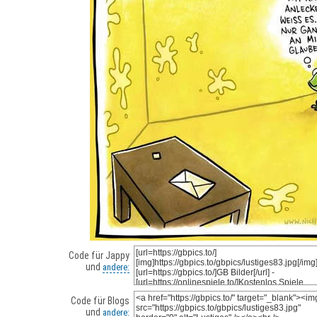
Code für Jappy
und
andere:
Code für Blogs
und
andere: