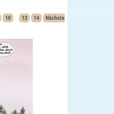
10
13
14
Nächste
...