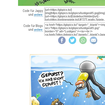
Code für Jappy
und
andere:
Code für Blogs
und
andere: