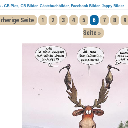
 - GB Pics, GB Bilder, Gästebuchbilder, Facebook Bilder, Jappy Bilder
rherige Seite
1
2
3
4
5
6
7
8
9
Seite »