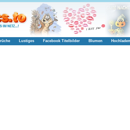
rüche
Lustiges
Facebook Titelbilder
Blumen
Hochlade