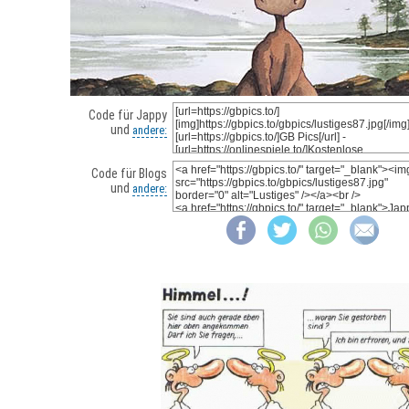
Code für Jappy
und
andere:
Code für Blogs
und
andere: