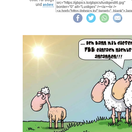
und
andere: