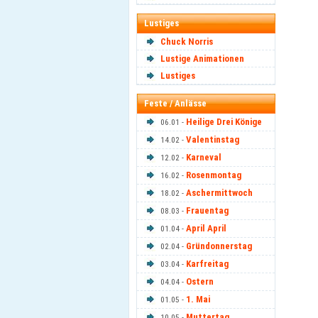
Lustiges
Chuck Norris
Lustige Animationen
Lustiges
Feste / Anlässe
Heilige Drei Könige
06.01 -
Valentinstag
14.02 -
Karneval
12.02 -
Rosenmontag
16.02 -
Aschermittwoch
18.02 -
Frauentag
08.03 -
April April
01.04 -
Gründonnerstag
02.04 -
Karfreitag
03.04 -
Ostern
04.04 -
1. Mai
01.05 -
Muttertag
10.05 -