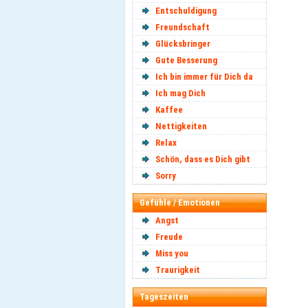
Entschuldigung
Freundschaft
Glücksbringer
Gute Besserung
Ich bin immer für Dich da
Ich mag Dich
Kaffee
Nettigkeiten
Relax
Schön, dass es Dich gibt
Sorry
Gefühle / Emotionen
Angst
Freude
Miss you
Traurigkeit
Tageszeiten