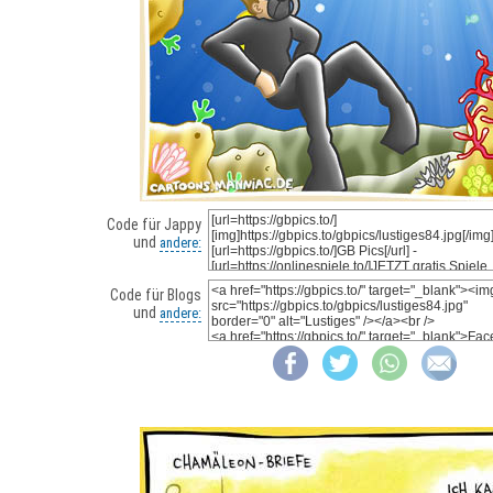
Code für Jappy
und
andere:
Code für Blogs
und
andere: