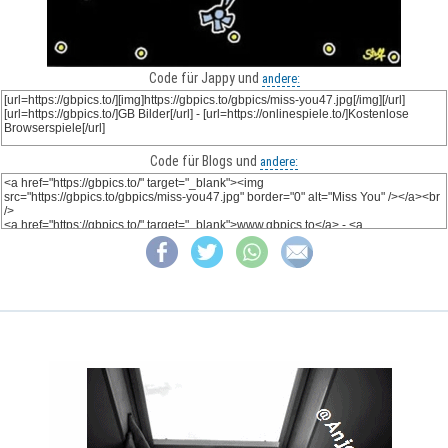
Code für Jappy und
andere:
Code für Blogs und
andere: