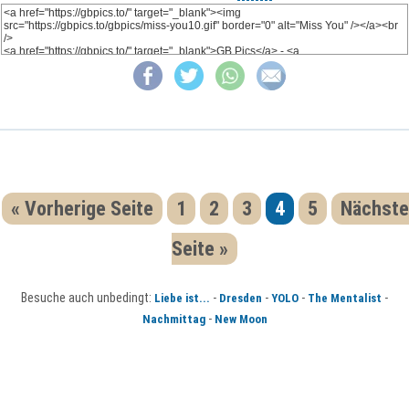
« Vorherige Seite
1
2
3
4
5
Nächste
Seite »
Besuche auch unbedingt:
-
-
-
-
Liebe ist...
Dresden
YOLO
The Mentalist
-
Nachmittag
New Moon