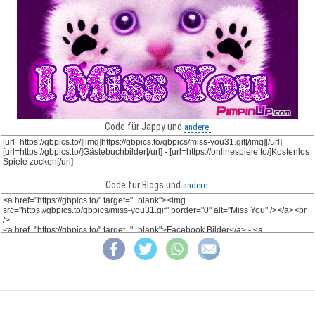
Code für Jappy und
andere:
Code für Blogs und
andere: