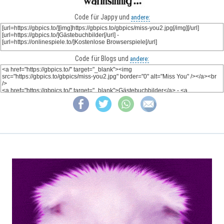
Code für Jappy und
andere:
Code für Blogs und
andere: