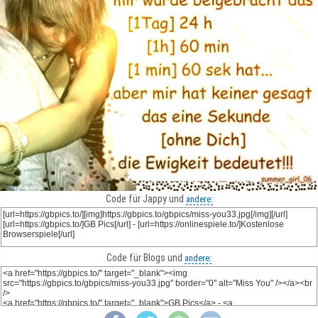
Code für Jappy und
andere:
Code für Blogs und
andere: