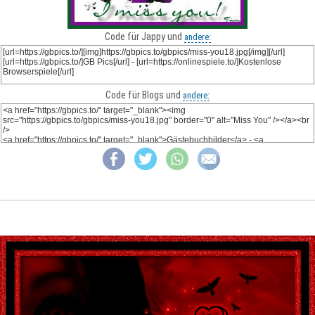
Code für Jappy und
andere:
Code für Blogs und
andere: