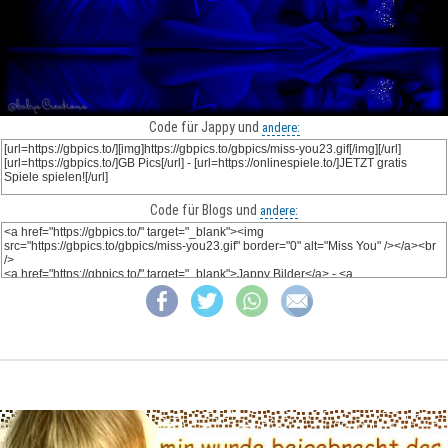
Code für Jappy und
andere:
Code für Blogs und
andere: