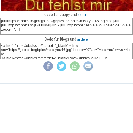
Code für Jappy und
andere:
Code für Blogs und
andere: