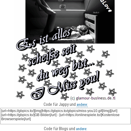
Code für Jappy und
andere:
Code für Blogs und
andere: