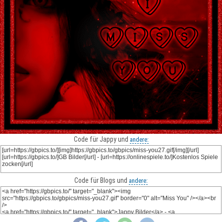
Code für Jappy und
andere:
Code für Blogs und
andere: