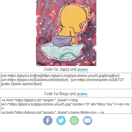
Code für Jappy und
andere:
Code für Blogs und
andere: