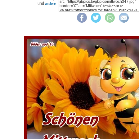
und
andere: