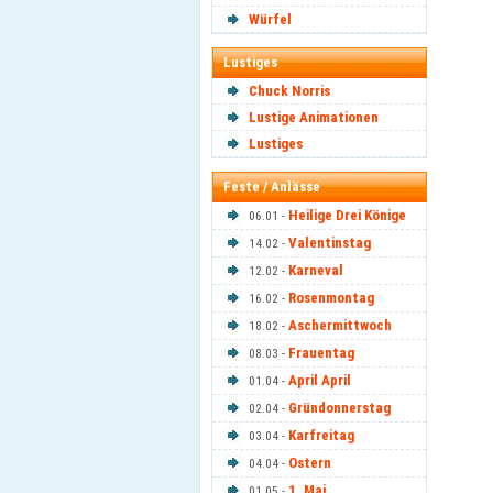
Würfel
Lustiges
Chuck Norris
Lustige Animationen
Lustiges
Feste / Anlässe
Heilige Drei Könige
06.01 -
Valentinstag
14.02 -
Karneval
12.02 -
Rosenmontag
16.02 -
Aschermittwoch
18.02 -
Frauentag
08.03 -
April April
01.04 -
Gründonnerstag
02.04 -
Karfreitag
03.04 -
Ostern
04.04 -
1. Mai
01.05 -