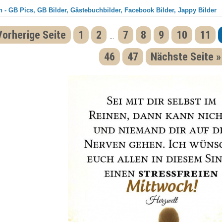
 - GB Pics, GB Bilder, Gästebuchbilder, Facebook Bilder, Jappy Bilder
Vorherige Seite
1
2
7
8
9
10
11
...
46
47
Nächste Seite »