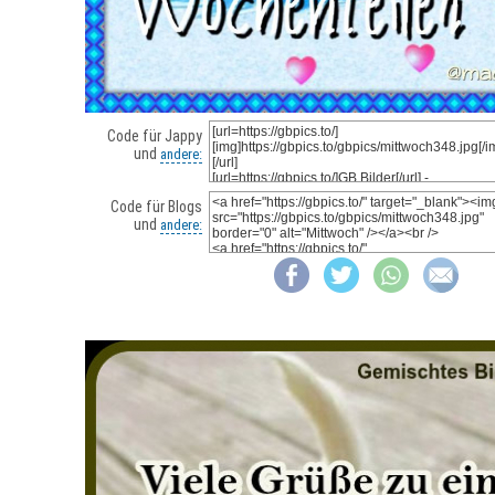
Code für Jappy
und
andere:
Code für Blogs
und
andere: