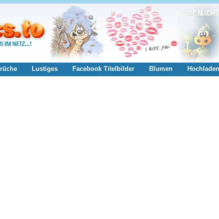
rüche
Lustiges
Facebook Titelbilder
Blumen
Hochlade