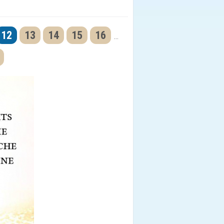
12
13
14
15
16
...