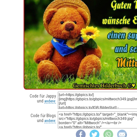
Code für Jappy
und
andere:
Code für Blogs
und
andere: