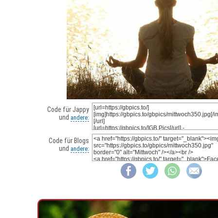
Code für Jappy
und
andere:
Code für Blogs
und
andere: